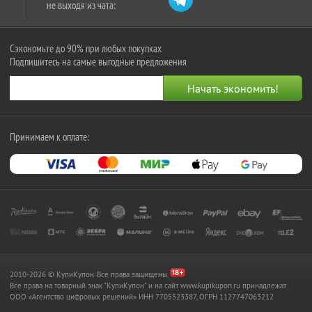
не выходя из чата:
Сэкономьте до 90% при любых покупках
Подпишитесь на самые выгодные предложения
Принимаем к оплате:
2010-2026 © КупиКупон. Все права защищены.
Все права на товарный знак "КупиКупон" и на сайт www.kupikupon.ru принадлежат
OOO «Агентство цифровых решений» ИНН 7705523387, ОГРН 1127747063212