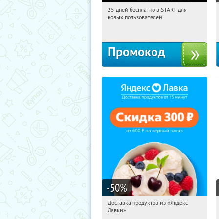
25 дней бесплатно в START для
23:27:33
Получи первым!
новых пользователей
Россия
Промокод
-50
%
Доставка продуктов из «Яндекс
23:27:33
Получили:
5
Лавки»
Россия