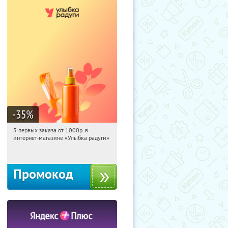
-35
%
3 первых заказа от 1000р. в
23:27:33
Получили:
12
интернет-магазине «Улыбка радуги»
Россия
Промокод