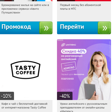
Бронирование жилья на сайте или в
Первый месяц без абонентской
23:27:33
Получили:
10
23:27:33
Получи первым!
приложении сервиса «Авито
платы в МТС
Россия
Россия
Путешествия»
Промокод
Перейти
-10
%
-40
%
Кофе и чай с бесплатной доставкой
Уроки английского с русскоязычным
23:27:33
Получи первым!
23:27:33
Получи первым!
от интернет-магазина Tasty Coffee
преподавателем от онлайн-школы
Россия
Россия
«Инглекс»