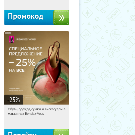
Промокод
-25
%
Обувь, одежда, сумки и аксессуары в
23:27:33
Получили:
3
магазинах Rendez-Vous
Россия