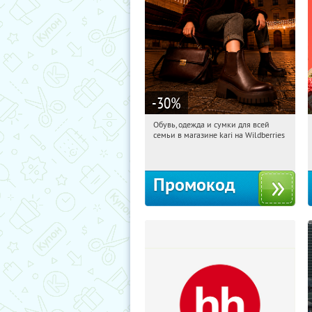
-30
%
Обувь, одежда и сумки для всей
23:27:33
Получи первым!
семьи в магазине kari на Wildberries
Россия
Промокод