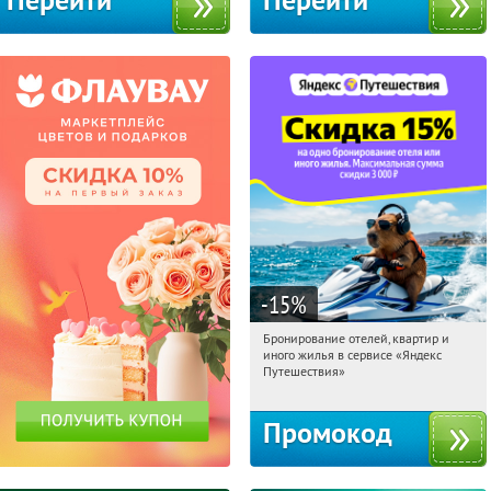
Перейти
Перейти
-15
%
Бронирование отелей, квартир и
23:27:33
Получили:
11
иного жилья в сервисе «Яндекс
Россия
Путешествия»
Промокод