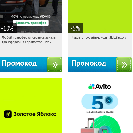
-10
%
-5
%
Любой трансфер от сервиса заказа
Курсы от онлайн-школы Skillfactory
23:27:33
Получи первым!
23:27:33
Получи первым!
трансферов из аэропортов i'way
Россия
Россия
Промокод
Промокод