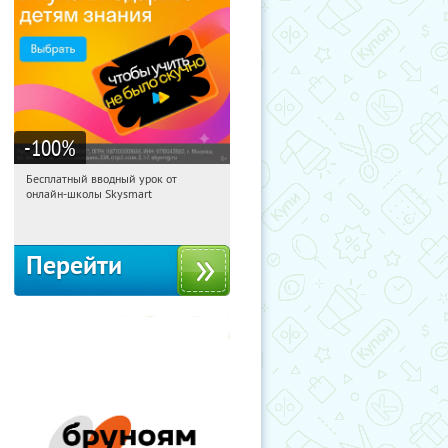
-100
%
Бесплатный вводный урок от
23:27:33
Получи первым!
онлайн-школы Skysmart
Россия
Перейти