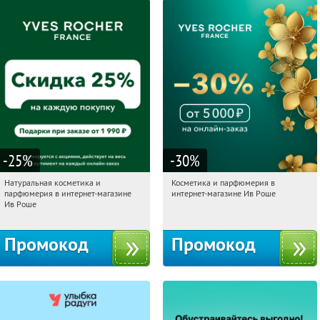
-25
%
-30
%
Натуральная косметика и
Косметика и парфюмерия в
23:27:33
Получили:
1
23:27:33
Получили:
2
парфюмерия в интернет-магазине
интернет-магазине Ив Роше
Россия
Россия
Ив Роше
Промокод
Промокод