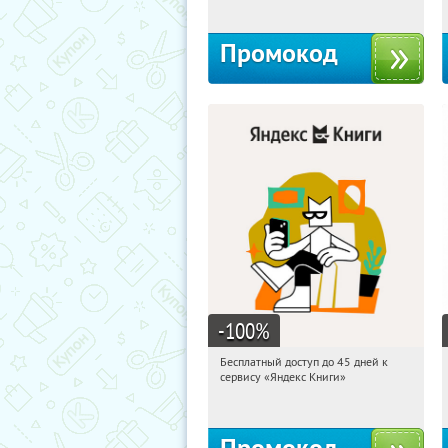
Промокод
-100
%
Бесплатный доступ до 45 дней к
23:27:33
Получи первым!
сервису «Яндекс Книги»
Россия