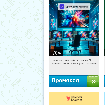
-70
%
Подписка на онлайн-курсы по AI и
23:27:33
Получили:
18
нейросетям от Open Agents Academy
Россия
Промокод