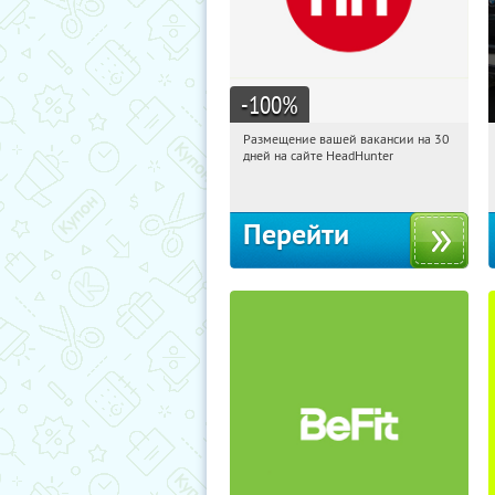
-100
%
Размещение вашей вакансии на 30
23:27:33
Получи первым!
дней на сайте HeadHunter
Россия
Перейти