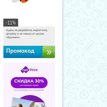
-11
%
Курсы по разработке, маркетингу,
23:27:33
Получи первым!
дизайну и не только от школы
Россия
«Бруноям»
Промокод