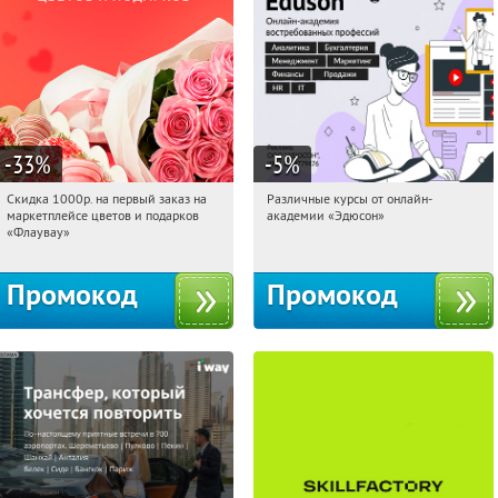
-33
%
-5
%
Скидка 1000р. на первый заказ на
Различные курсы от онлайн-
23:27:33
Получили:
18
23:27:33
Получили:
2
маркетплейсе цветов и подарков
академии «Эдюсон»
Россия
Россия
«Флаувау»
Промокод
Промокод