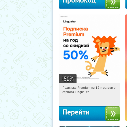
Промокод
-50
%
Подписка Premium на 12 месяцев от
23:27:33
Получи первым!
сервиса LinguaLeo
Россия
Перейти