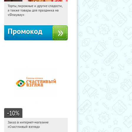
Торты, пирожные и другие сладости,
23:27:33
Получили:
6
а также товары для праздника на
Россия
«Флаувау»
Промокод
-10
%
Заказ в интернет-магазине
23:27:33
Получи первым!
«Счастливый взгляд»
Россия