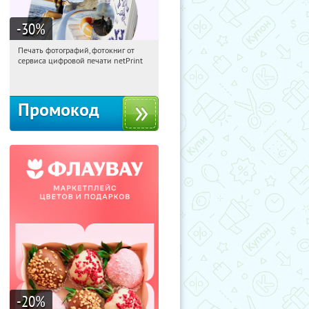
-30
%
Печать фотографий, фотокниг от
23:27:33
Получили:
4
сервиса цифровой печати netPrint
Россия
Промокод
-20
%