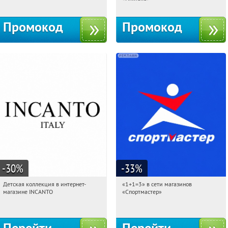
Промокод
Промокод
-30
%
-33
%
Детская коллекция в интернет-
«1+1=3» в сети магазинов
23:27:33
Получи первым!
23:27:33
Получили:
8
магазине INCANTO
«Спортмастер»
Россия
Россия