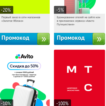
-20
%
-5
%
Первый заказ в сети магазинов
Бронирование отелей на сайте или
23:27:33
Получи первым!
23:27:33
Получи первым!
«Золотое Яблоко»
в приложении сервиса «Авито
Россия
Россия
Путешествия»
Промокод
Промокод
-10
%
-100
%