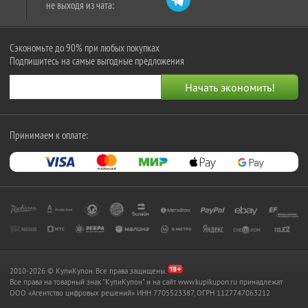
не выходя из чата:
Сэкономьте до 90% при любых покупках
Подпишитесь на самые выгодные предложения
Принимаем к оплате:
2010-2026 © КупиКупон. Все права защищены.
Все права на товарный знак "КупиКупон" и на сайт www.kupikupon.ru принадлежат
OOO «Агентство цифровых решений» ИНН 7705523387, ОГРН 1127747063212