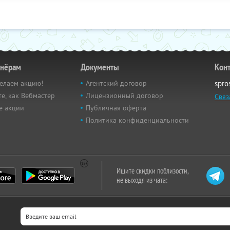
тнёрам
Документы
Кон
елаем акцию!
Агентский договор
spro
е, как Вебмастер
Лицензионный договор
Связ
е акции
Публичная оферта
Политика конфиденциальности
Ищите скидки поблизости,
не выходя из чата: