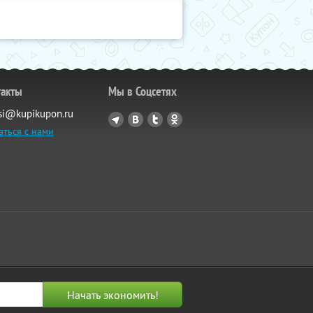
такты
Мы в Соцсетях
si@kupikupon.ru
аться с нами