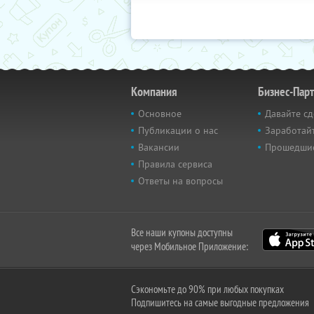
Компания
Бизнес-Пар
Основное
Давайте сд
Публикации о нас
Заработайт
Вакансии
Прошедши
Правила сервиса
Ответы на вопросы
Все наши купоны доступны
через Мобильное Приложение:
Сэкономьте до 90% при любых покупках
Подпишитесь на самые выгодные предложения