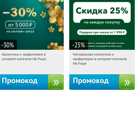
-30
%
-25
%
Косметика и парфюмерия в
Натуральная косметика и
17:51:40
Получили:
2
17:51:40
Получили:
1
интернет-магазине Ив Роше
парфюмерия в интернет-магазине
Россия
Россия
Ив Роше
Промокод
Промокод