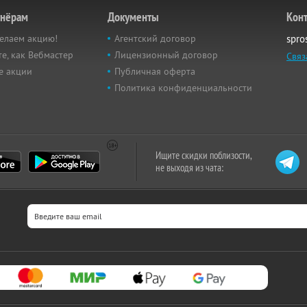
тнёрам
Документы
Кон
елаем акцию!
Агентский договор
spro
е, как Вебмастер
Лицензионный договор
Связ
е акции
Публичная оферта
Политика конфиденциальности
Ищите скидки поблизости,
не выходя из чата: