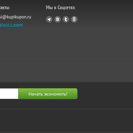
такты
Мы в Соцсетях
si@kupikupon.ru
аться с нами