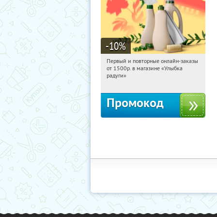
-10
%
Первый и повторные онлайн-заказы
17:51:40
Получили:
1
от 1500р. в магазине «Улыбка
Россия
радуги»
Промокод