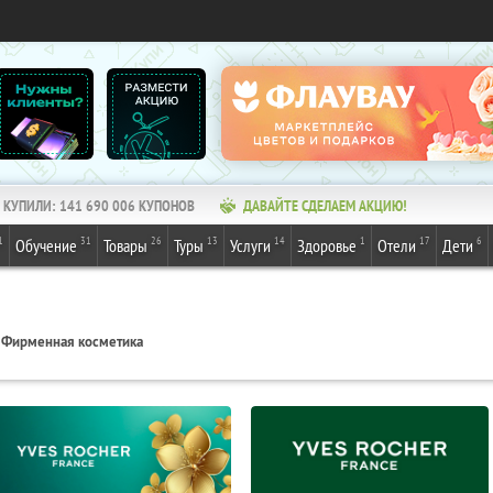
КУПИЛИ:
141 690 006
КУПОНОВ
ДАВАЙТЕ СДЕЛАЕМ АКЦИЮ!
1
31
26
13
14
1
17
6
Обучение
Товары
Туры
Услуги
Здоровье
Отели
Дети
Фирменная косметика