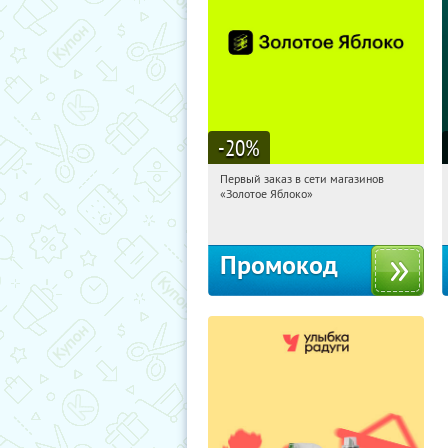
-20
%
Первый заказ в сети магазинов
17:51:40
Получи первым!
«Золотое Яблоко»
Россия
Промокод