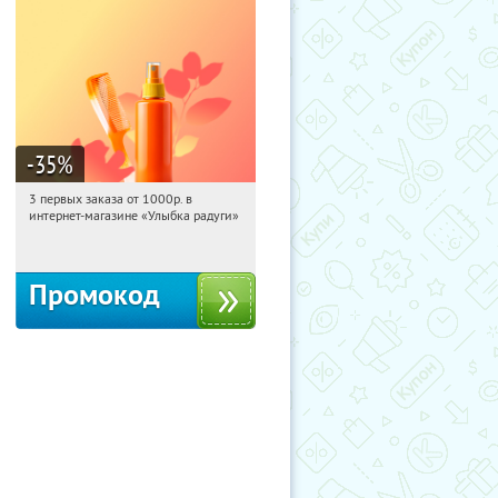
-35
%
3 первых заказа от 1000р. в
17:51:40
Получили:
12
интернет-магазине «Улыбка радуги»
Россия
Промокод