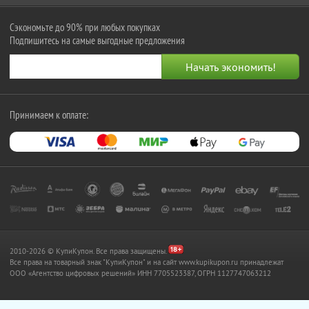
Сэкономьте до 90% при любых покупках
Подпишитесь на самые выгодные предложения
Принимаем к оплате:
2010-2026 © КупиКупон. Все права защищены.
Все права на товарный знак "КупиКупон" и на сайт www.kupikupon.ru принадлежат
OOO «Агентство цифровых решений» ИНН 7705523387, ОГРН 1127747063212