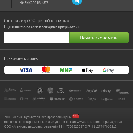
не выходя из чата:
Сэкономьте до 90% при любых покупках
Подпишитесь на самые выгодные предложения
Принимаем к оплате:
2010-2026 © КупиКупон. Все права защищены.
Все права на товарный знак "КупиКупон" и на сайт www.kupikupon.ru принадлежат
OOO «Агентство цифровых решений» ИНН 7705523387, ОГРН 1127747063212