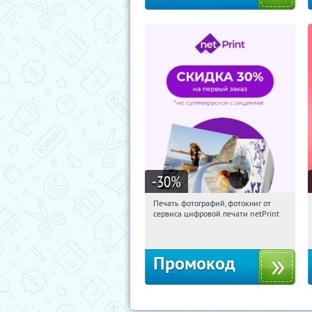
-30
%
Печать фотографий, фотокниг от
16:24:22
Получили:
4
сервиса цифровой печати netPrint
Россия
Промокод