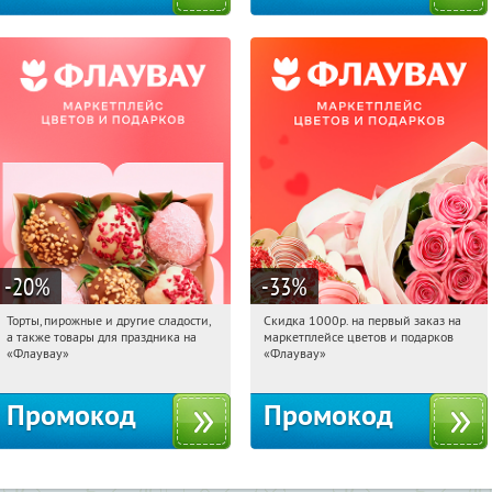
-20
%
-33
%
Торты, пирожные и другие сладости,
Скидка 1000р. на первый заказ на
16:24:22
Получили:
6
16:24:22
Получили:
18
а также товары для праздника на
маркетплейсе цветов и подарков
Россия
Россия
«Флаувау»
«Флаувау»
Промокод
Промокод