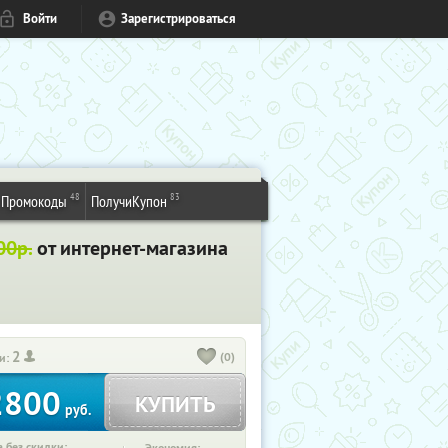
Войти
Зарегистрироваться
48
83
Промокоды
ПолучиКупон
00р.
от интернет-магазина
2
(0)
и:
2800
КУПИТЬ
руб.
 без скидки: