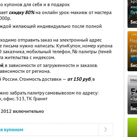
Бро
о купонов для себя и в подарок
ино
чает
скидку 80%
на онлайн урок-макияж от мастера
Пу
000р.
Бе
 каждой желающей индивидуально после полной
ходимо отправить заказ на электронный адрес
ме письма нужно написать: КупиКупон, номер купона
Бе
О заказчика, мобильный телефон, № палитры (теней
шк
та жительства с индексом.
ей
, в зависимости от загруженности и заказов.
Бе
 зависимости от региона.
 России. Стоимость доставки —
от 150 руб
, в
жно забрать палитру самовывозом по адресу:
Ра
, офис. 513, ТК Гранит
«Э
Бе
я 2012 включительно
ся купоном