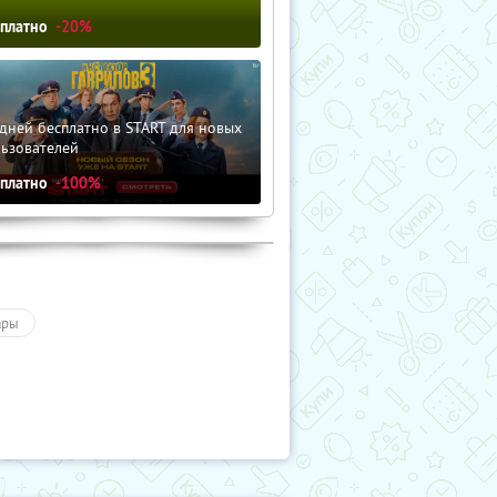
сплатно
-20%
дней бесплатно в START для новых
льзователей
сплатно
-100%
ары