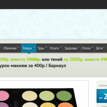
1
31
26
13
12
1
16
6
Обучение
Товары
Туры
Услуги
Здоровье
Отели
Дети
800р. вместо
7000р.
или теней
за 3000р. вместо
75
урок-макияж за 400р.! Барнаул
Купил
от
Цена