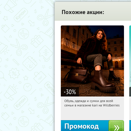
Похожие акции:
-30
%
Обувь, одежда и сумки для всей
16:24:22
Получили:
32
семьи в магазине kari на Wildberries
Россия
Промокод