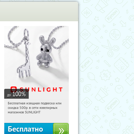
100
%
до
Бесплатная изящная подвеска или
16:24:22
Получили:
74
скидка 500р. в сети ювелирных
Россия
магазинов SUNLIGHT
Бесплатно