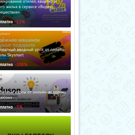
нирование отелей, квартир и
го жилья в сервисе «Яндекс
тешествия»
сплатно
-12%
сплатный вводный урок от онлайн-
олы Skysmart
сплатно
-100%
зличные курсы от онлайн-академии
дюсон»
сплатно
-5%