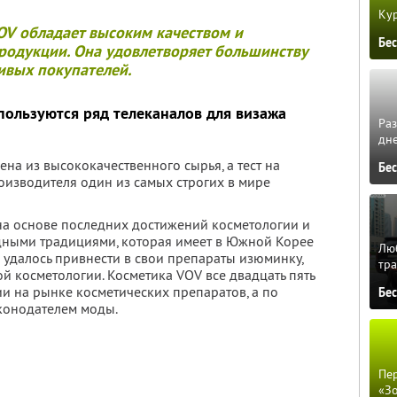
Кур
OV
обладает высоким качеством и
Бе
родукции. Она удовлетворяет большинству
ивых покупателей.
ользуются ряд телеканалов для визажа
Ра
дне
на из высококачественного сырья, а тест на
Бе
оизводителя один из самых строгих в мире
на основе последних достижений косметологии и
дными традициями, которая имеет в Южной Корее
Люб
удалось привнести в свои препараты изюминку,
тра
 косметологии. Косметика VOV все двадцать пять
и на рынке косметических препаратов, а по
Бе
конодателем моды.
Пер
«З