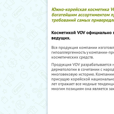
Южно-корейская косметика V
богатейшим ассортиментом п
требований самых привередл
Косметикой VOV официально п
ведущих.
Вся продукция компании изготовле
гипоаллергенность у компании-пр
косметических средств.
Продукция VOV разрабатывается 
дерматологии в сочетании с наро
многовековую историю. Компании 
присущую корейской национальной
лет отражает все модные тенденци
многим позициям она является за