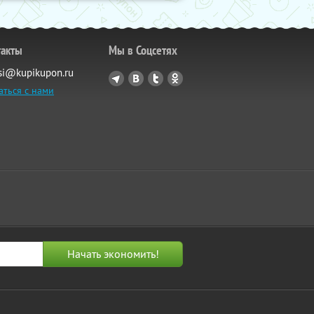
такты
Мы в Соцсетях
si@kupikupon.ru
аться с нами