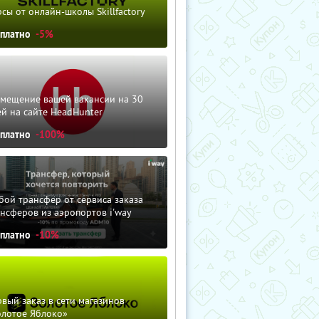
сы от онлайн-школы Skillfactory
сплатно
-5%
змещение вашей вакансии на 30
й на сайте HeadHunter
сплатно
-100%
ой трансфер от сервиса заказа
нсферов из аэропортов i'way
сплатно
-10%
вый заказ в сети магазинов
олотое Яблоко»