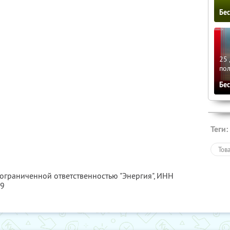
Бе
25 
по
Бе
Теги:
Тов
 ограниченной ответственностью "Энергия",
ИНН
99