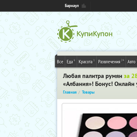
Барнаул
6
1
24
Все
Еда
Красота
Развлечения
Авто
Любая палитра румян
за 2
«Албания»! Бонус! Онлайн 
Главная
Товары