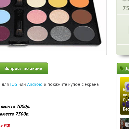
7
Вопросы по акции
Д
а для
IOS
или
Android
и покажите купон с экрана
Бро
пол
Пу
 вместо 7000р.
Бе
 вместо 7500р.
ах РФ