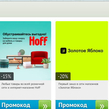
-15
%
-20
%
Любые товары во всей розничной
Первый заказ в сети магазинов
16:24:22
Получили:
83
16:24:22
Получи первым!
сети и интернет-магазине Hoff
«Золотое Яблоко»
Москва, 1-й Волоколамский проезд,
Россия
10с1
Промокод
Промокод