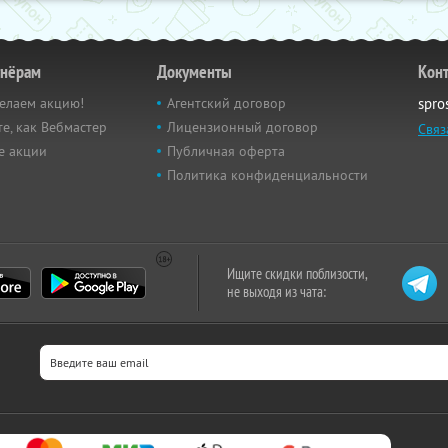
тнёрам
Документы
Кон
елаем акцию!
Агентский договор
spro
е, как Вебмастер
Лицензионный договор
Связ
е акции
Публичная оферта
Политика конфиденциальности
Ищите скидки поблизости,
не выходя из чата: