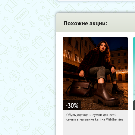
Похожие акции:
-30
%
Обувь, одежда и сумки для всей
05:57:39
Получили:
30
семьи в магазине kari на Wildberries
Россия