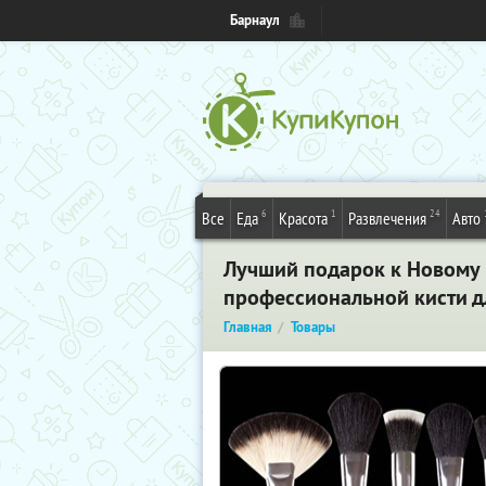
Барнаул
6
1
24
Все
Еда
Красота
Развлечения
Авто
Лучший подарок к Новому г
профессиональной кисти дл
Главная
Товары