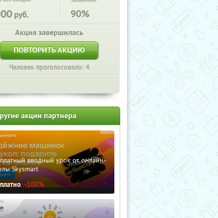
Экономия:
000
90%
руб.
Акция завершилась
ПОВТОРИТЬ АКЦИЮ
Человек проголосовало: 4
ругие акции партнера
сплатный вводный урок от онлайн-
олы Skysmart
сплатно
-100%