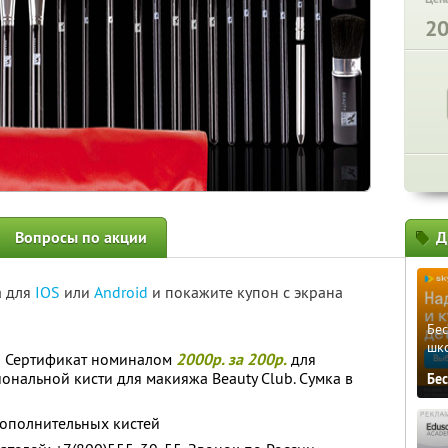
2
Вопросы по акции
Д
а для
IOS
или
Android
и покажите купон с экрана
Бе
шк
! Сертификат номиналом
2000р. за 200р.
для
ональной кисти для макияжа Beauty Club. Сумка в
Бе
дополнительных кистей