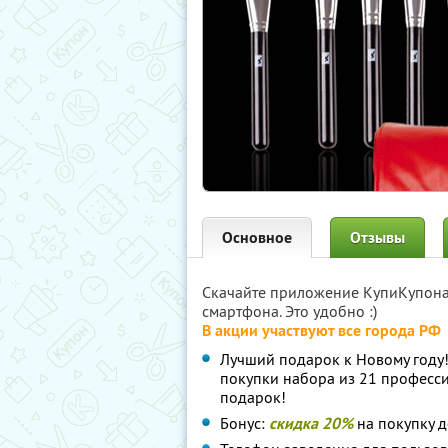
Основное
Отзывы
Скачайте приложение КупиКупон
смартфона. Это удобно :)
В акции участвуют все города РФ
Лучший подарок к Новому году
покупки набора из 21 професси
подарок!
Бонус:
скидка 20%
на покупку 