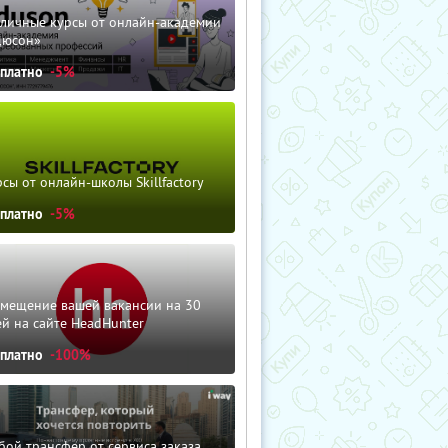
зличные курсы от онлайн-академии
дюсон»
сплатно
-5%
сы от онлайн-школы Skillfactory
сплатно
-5%
змещение вашей вакансии на 30
й на сайте HeadHunter
сплатно
-100%
ой трансфер от сервиса заказа