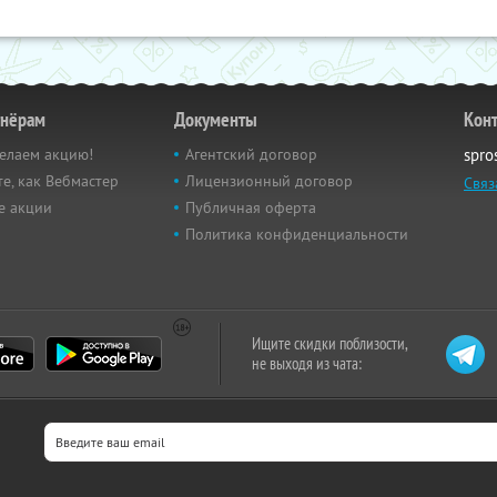
тнёрам
Документы
Кон
елаем акцию!
Агентский договор
spro
е, как Вебмастер
Лицензионный договор
Связ
е акции
Публичная оферта
Политика конфиденциальности
Ищите скидки поблизости,
не выходя из чата: