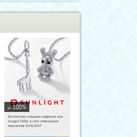
100
%
до
Бесплатная изящная подвеска или
05:57:39
Получили:
73
скидка 500р. в сети ювелирных
Россия
магазинов SUNLIGHT