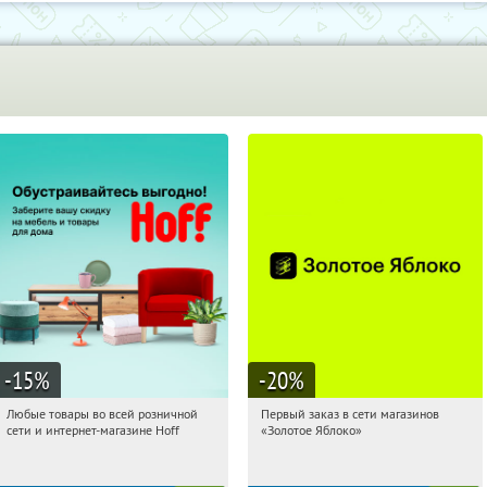
-15
%
-20
%
Любые товары во всей розничной
Первый заказ в сети магазинов
05:57:39
Получили:
83
05:57:39
Получи первым!
сети и интернет-магазине Hoff
«Золотое Яблоко»
Москва, 1-й Волоколамский проезд,
Россия
10с1