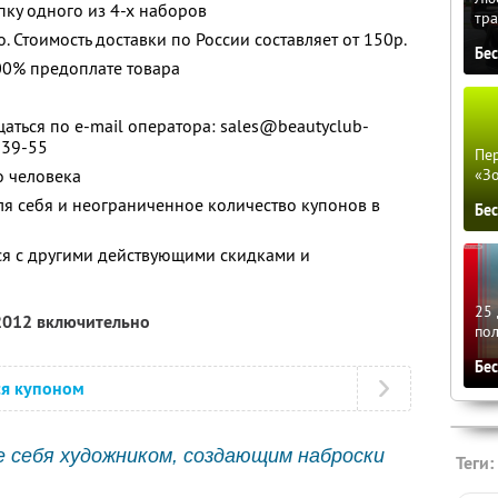
пку одного из 4-х наборов
тра
. Стоимость доставки по России составляет от 150р.
Бе
00% предоплате товара
ться по e-mail оператора: sales@beautyclub-
-39-55
Пер
о человека
«З
ля себя и неограниченное количество купонов в
Бе
ся с другими действующими скидками и
25 
 2012 включительно
по
Бе
ся купоном
 себя художником, создающим наброски
Теги: