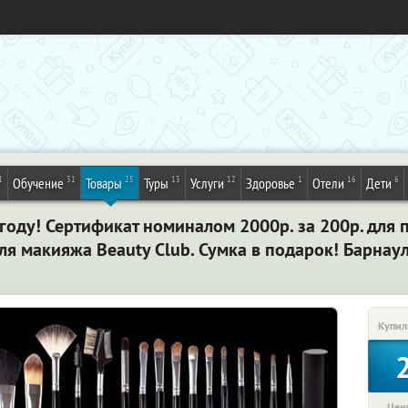
1
31
25
13
12
1
16
6
Обучение
Товары
Туры
Услуги
Здоровье
Отели
Дети
оду! Сертификат номиналом 2000р. за 200р. для 
я макияжа Beauty Club. Сумка в подарок! Барнау
Купил
Цена