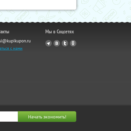
такты
Мы в Соцсетях
si@kupikupon.ru
аться с нами