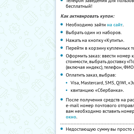
Телефон заведения для пользов
бесплатный!
Как активировать купон:
Необходимо зайти
на сайт
.
Выбрать один из наборов.
Нажать на кнопку «Купить».
Перейти в корзину купленных т
Оформить заказ: ввести номер 
стоимости, выбрать доставку «По
(включая индекс), телефон, ФИО 
Оплатить заказ, выбрав:
Visa, Mastercard, SMS, QIWI, «Э
квитанцию «Сбербанка».
После получения средств на рас
e-mail номер почтового отпра
вам необходимо вставить номер
окно
.
Недостающую сумму вы просто о