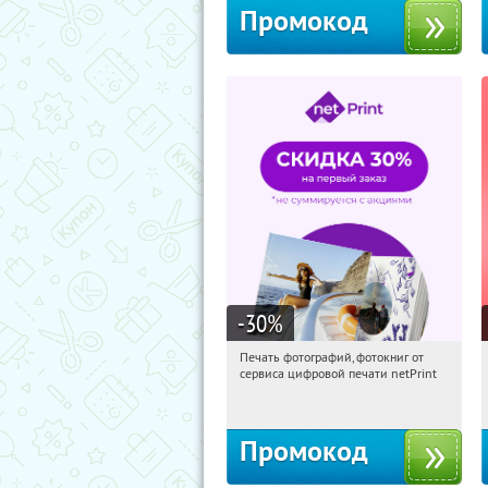
Промокод
-30
%
Печать фотографий, фотокниг от
05:57:39
Получили:
4
сервиса цифровой печати netPrint
Россия
Промокод