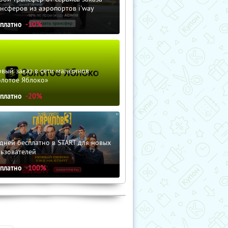
нсферов из аэропортов i'way
сплатно
-10%
вый заказ в сети магазинов
олотое Яблоко»
сплатно
-20%
дней бесплатно в START для новых
льзователей
сплатно
-100%