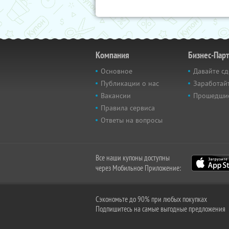
Компания
Бизнес-Пар
Основное
Давайте сд
Публикации о нас
Заработайт
Вакансии
Прошедши
Правила сервиса
Ответы на вопросы
Все наши купоны доступны
через Мобильное Приложение:
Сэкономьте до 90% при любых покупках
Подпишитесь на самые выгодные предложения