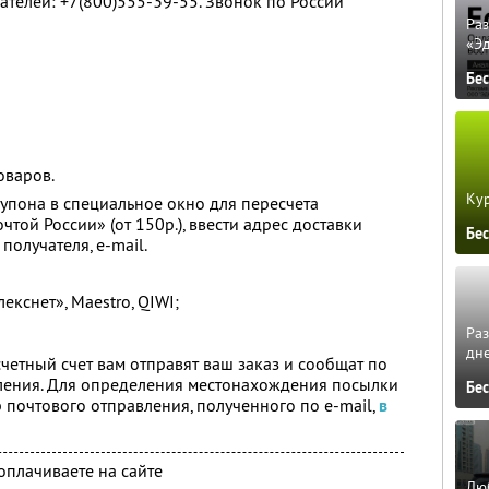
ателей: +7(800)555-39-55. Звонок по России
Ра
«Э
Бе
оваров.
Кур
купона в специальное окно для пересчета
чтой России» (от 150р.), ввести адрес доставки
Бе
получателя, e-mail.
лекснет», Maestro, QIWI;
Ра
дне
четный счет вам отправят ваш заказ и сообщат по
вления. Для определения местонахождения посылки
Бе
 почтового отправления, полученного по e-mail,
в
плачиваете на сайте
Люб