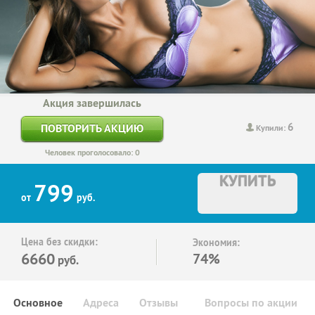
Акция завершилась
6
ПОВТОРИТЬ АКЦИЮ
Купили:
Человек проголосовало: 0
КУПИТЬ
799
от
руб.
Цена без скидки:
Экономия:
6660
74%
руб.
Основное
Адреса
Отзывы
Вопросы по акции