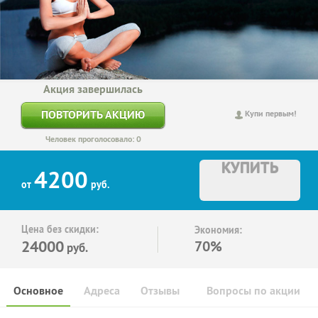
Акция завершилась
ПОВТОРИТЬ АКЦИЮ
Купи первым!
Человек проголосовало: 0
КУПИТЬ
4200
от
руб.
Цена без скидки:
Экономия:
24000
70%
руб.
Основное
Адреса
Отзывы
Вопросы по акции