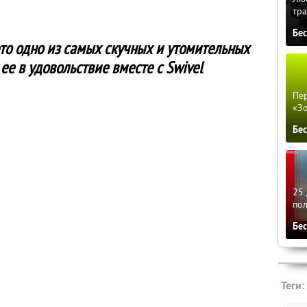
тра
Бе
это одно из самых скучных и утомительных
ее в удовольствие вместе с Swivel
Пер
«З
Бе
25 
по
Бе
Теги: