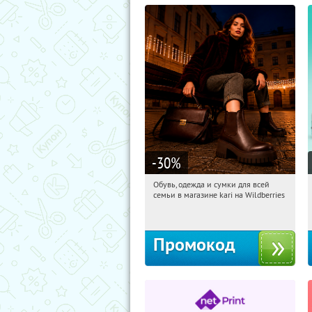
-30
%
Обувь, одежда и сумки для всей
03:56:03
Получили:
30
семьи в магазине kari на Wildberries
Россия
Промокод