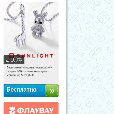
100
%
до
Бесплатная изящная подвеска или
03:56:03
Получили:
73
скидка 500р. в сети ювелирных
Россия
магазинов SUNLIGHT
Бесплатно