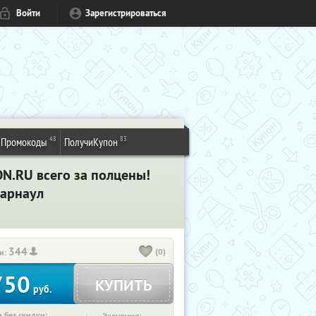
Войти
Зарегистрироваться
48
83
Промокоды
ПолучиКупон
ON.RU всего за полцены!
Барнаул
344
(0)
и:
750
КУПИТЬ
руб.
 без скидки: