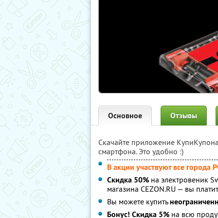
Основное
Отзывы
Скачайте приложение КупиКупон
смартфона. Это удобно :)
В акции участвуют все города 
Скидка 50%
на электровеник Swi
магазина CEZON.RU — вы плати
Вы можете купить
неограничен
Бонус! Скидка 5%
на всю проду