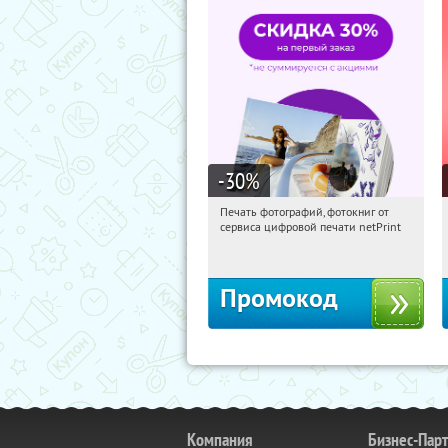
-30
%
Печать фотографий, фотокниг от
03:56:03
Получили:
4
сервиса цифровой печати netPrint
Россия
Промокод
Компания
Бизнес-Пар