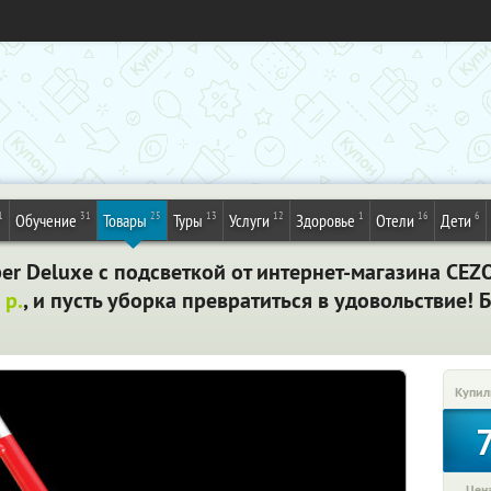
1
31
25
13
12
1
16
6
Обучение
Товары
Туры
Услуги
Здоровье
Отели
Дети
er Deluxe с подсветкой от интернет-магазина CEZ
р.
, и пусть уборка превратиться в удовольствие! 
Купил
Цена