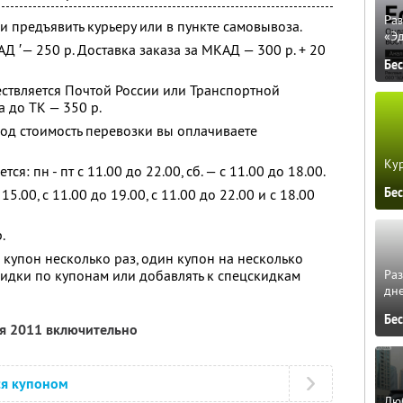
Ра
и предъявить курьеру или в пункте самовывоза.
«Э
Д ′— 250 р. Доставка заказа за МКАД — 300 р. + 20
Бе
ествляется Почтой России или Транспортной
а до ТК — 350 р.
род стоимость перевозки вы оплачиваете
Кур
я: пн - пт с 11.00 до 22.00, сб. — с 11.00 до 18.00.
Бе
5.00, с 11.00 до 19.00, с 11.00 до 22.00 и с 18.00
.
купон несколько раз, один купон на несколько
Ра
кидки по купонам или добавлять к спецскидкам
дне
Бе
ря 2011 включительно
ся купоном
Люб