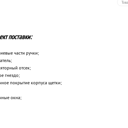
Тов
кт поставки:
евые части ручки;
атель;
яторный отсек;
е гнездо;
ное покрытие корпуса щетки;
чные окна;