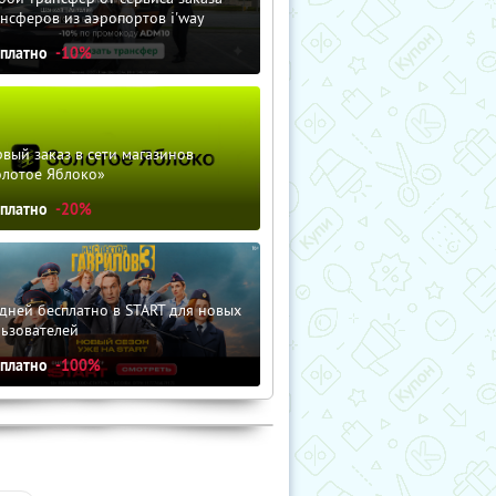
нсферов из аэропортов i'way
сплатно
-10%
вый заказ в сети магазинов
олотое Яблоко»
сплатно
-20%
дней бесплатно в START для новых
льзователей
сплатно
-100%