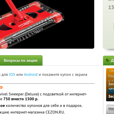
1
Вопросы по акции
Д
а для
IOS
или
Android
и покажите купон с экрана
Бе
РФ
шк
vel Sweeper (Deluxe) с подсветкой от интернет-
Бе
те
750 вместо 1500 р.
ное
количество купонов для себя и в подарок.
кцию интернет-магазина CEZON.RU.