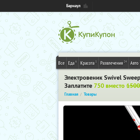
Барнаул
6
1
24
Все
Еда
Красота
Развлечения
Авто
Электровеник Swivel Sweep
Заплатите
750 вместо
1500
Главная
Товары