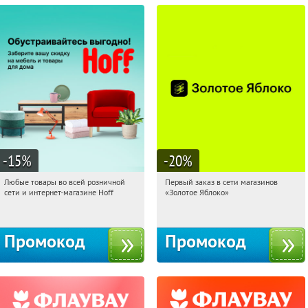
-15
%
-20
%
Любые товары во всей розничной
Первый заказ в сети магазинов
03:56:03
Получили:
83
03:56:03
Получи первым!
сети и интернет-магазине Hoff
«Золотое Яблоко»
Москва, 1-й Волоколамский проезд,
Россия
10с1
Промокод
Промокод