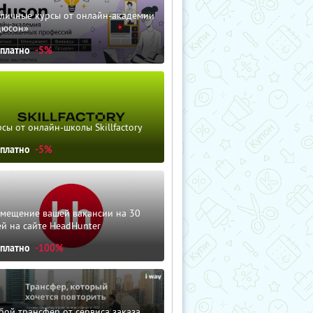
зличные курсы от онлайн-академии
дюсон»
сплатно
-5%
сы от онлайн-школы Skillfactory
сплатно
-5%
змещение вашей вакансии на 30
й на сайте HeadHunter
сплатно
-100%
ой трансфер от сервиса заказа