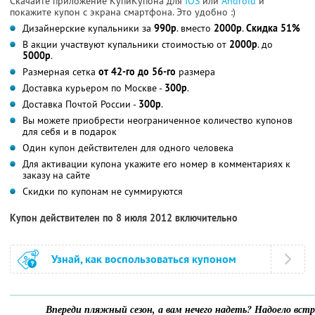
Скачайте приложение КупиКупона для
IOS
или
Android
и
покажите купон с экрана смартфона. Это удобно :)
Дизайнерские купальники за
990р
. вместо
2000р
.
Скидка 51%
В акции участвуют купальники стоимостью от
2000р
. до
5000р
.
Размерная сетка
от 42-го до 56-го
размера
Доставка курьером по Москве -
300р
.
Доставка Почтой России -
300р
.
Вы можете приобрести неограниченное количество купонов
для себя и в подарок
Один купон действителен для одного человека
Для активации купона укажите его номер в комментариях к
заказу на сайте
Скидки по купонам не суммируются
Купон действителен по 8 июля 2012 включительно
Узнай, как воспользоваться купоном
Впереди пляжный сезон, а вам нечего надеть? Надоело вст