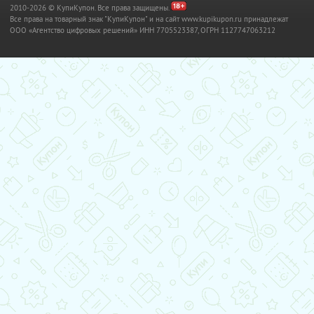
2010-2026 © КупиКупон. Все права защищены.
Все права на товарный знак "КупиКупон" и на сайт www.kupikupon.ru принадлежат
OOO «Агентство цифровых решений» ИНН 7705523387, ОГРН 1127747063212