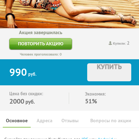
Акция завершилась
2
ПОВТОРИТЬ АКЦИЮ
Купили:
Человек проголосовало: 0
КУПИТЬ
990
руб.
Цена без скидки:
Экономия:
2000
51%
руб.
Основное
Адреса
Отзывы
Вопросы по акции