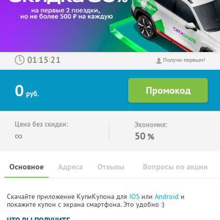
:
:
Получи первым!
0
руб.
Цена без скидки:
Экономия:
∞
50
%
Основное
Адреса
Отзывы
Вопросы по акции
Скачайте приложение КупиКупона для
IOS
или
Android
и
покажите купон с экрана смартфона. Это удобно :)