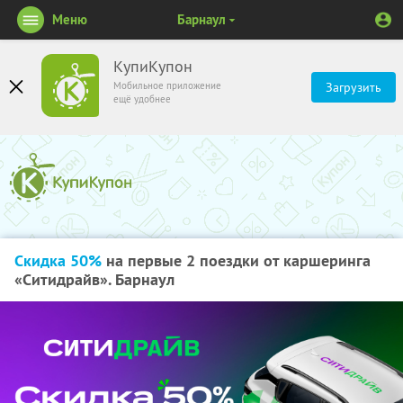
Меню
Барнаул
КупиКупон
Мобильное приложение
Загрузить
ещё удобнее
Скидка 50%
на первые 2 поездки от каршеринга
«Ситидрайв». Барнаул