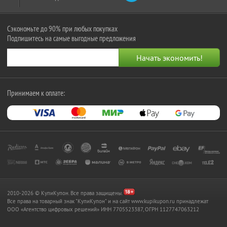
Сэкономьте до 90% при любых покупках
Подпишитесь на самые выгодные предложения
Принимаем к оплате:
2010-2026 © КупиКупон. Все права защищены.
Все права на товарный знак "КупиКупон" и на сайт www.kupikupon.ru принадлежат
OOO «Агентство цифровых решений» ИНН 7705523387, ОГРН 1127747063212