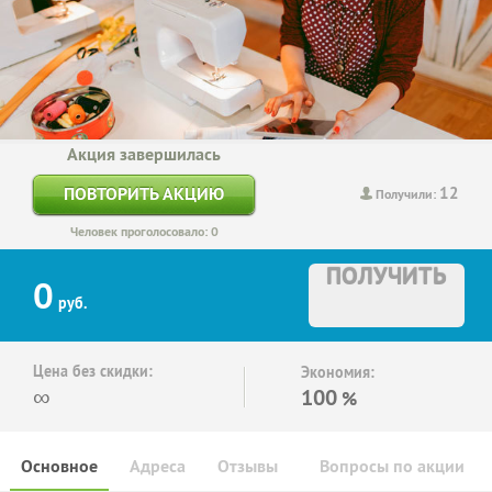
Акция завершилась
12
ПОВТОРИТЬ АКЦИЮ
Получили:
Человек проголосовало: 0
ПОЛУЧИТЬ
0
руб.
Цена без скидки:
Экономия:
∞
100
%
Основное
Адреса
Отзывы
Вопросы по акции