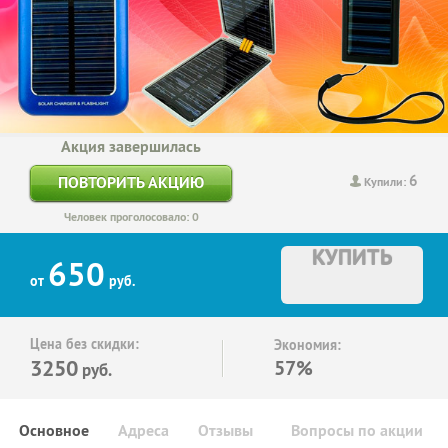
Акция завершилась
6
ПОВТОРИТЬ АКЦИЮ
Купили:
Человек проголосовало: 0
КУПИТЬ
650
от
руб.
Цена без скидки:
Экономия:
3250
57%
руб.
Основное
Адреса
Отзывы
Вопросы по акции