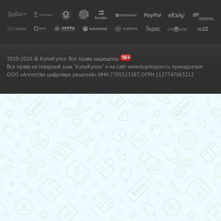
2010-2026 © КупиКупон. Все права защищены.
Все права на товарный знак "КупиКупон" и на сайт www.kupikupon.ru принадлежат
OOO «Агентство цифровых решений» ИНН 7705523387, ОГРН 1127747063212