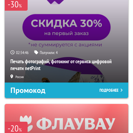
-30
%
02:54:45
Получили:
4
Печать фотографий, фотокниг от сервиса цифровой
печати netPrint
Россия
Промокод
ПОДРОБНЕЕ
-20
%