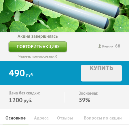
Акция завершилась
68
ПОВТОРИТЬ АКЦИЮ
Купили:
Человек проголосовало: 0
КУПИТЬ
490
руб.
Цена без скидки:
Экономия:
1200
59%
руб.
Основное
Адреса
Отзывы
Вопросы по акции