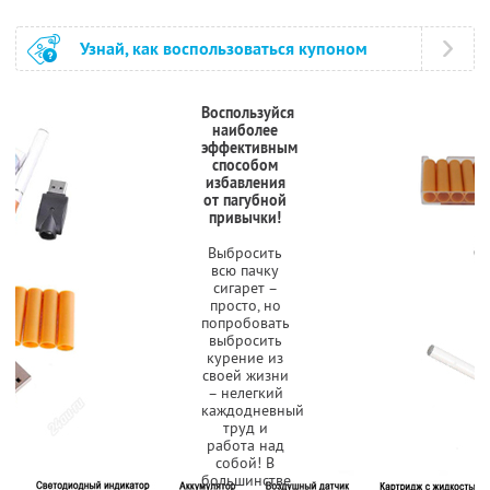
Узнай, как воспользоваться купоном
Воспользуйся
наиболее
эффективным
способом
избавления
от пагубной
привычки!
Выбросить
всю пачку
сигарет –
просто, но
попробовать
выбросить
курение из
своей жизни
– нелегкий
каждодневный
труд и
работа над
собой! В
большинстве