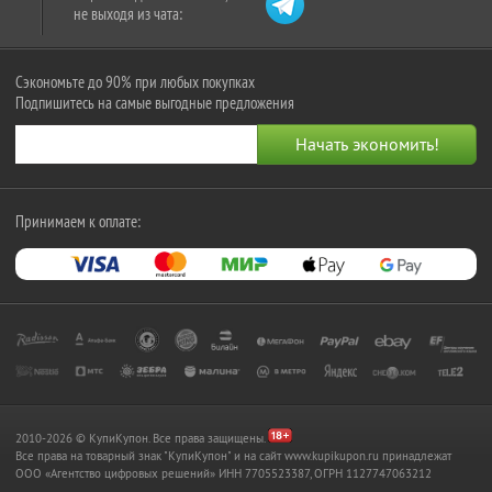
не выходя из чата:
Сэкономьте до 90% при любых покупках
Подпишитесь на самые выгодные предложения
Принимаем к оплате:
2010-2026 © КупиКупон. Все права защищены.
Все права на товарный знак "КупиКупон" и на сайт www.kupikupon.ru принадлежат
OOO «Агентство цифровых решений» ИНН 7705523387, ОГРН 1127747063212