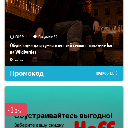
у всех
курильщиков!
00:53:45
Получили:
32
Обувь, одежда и сумки для всей семьи в магазине kari
на Wildberries
Россия
Промокод
ПОДРОБНЕЕ
-15
%