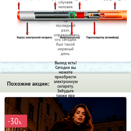
случаев
человек
«срывается»,
затянувшись
«в
последний
раз»,
оправдываясь,
что сегодня
был такой
нервный
день.
Выход есть!
Сегодня вы
можете
приобрести
электронную
Похожие акции:
сигарету.
Забудьте
также про
жуткий
кашель и
желтые
разводы на
-30
пальцах,
%
которые
присутствуют