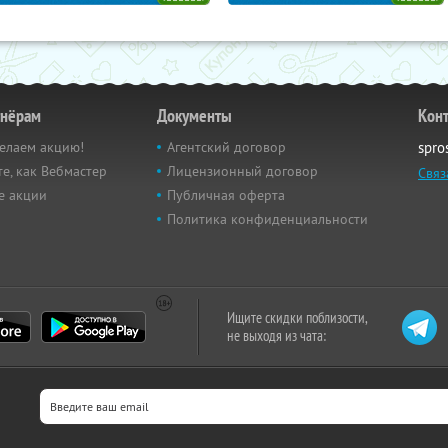
тнёрам
Документы
Кон
елаем акцию!
Агентский договор
spro
е, как Вебмастер
Лицензионный договор
Связ
е акции
Публичная оферта
Политика конфиденциальности
Ищите скидки поблизости,
не выходя из чата: