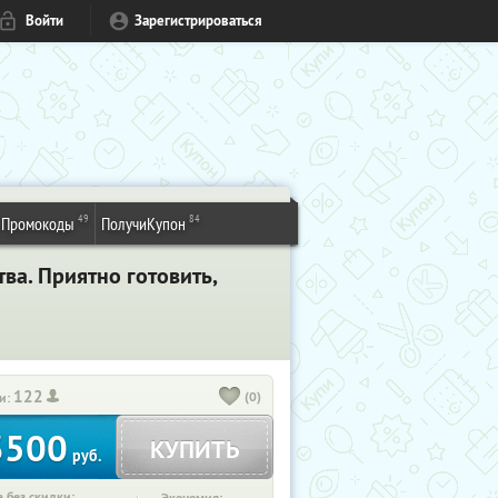
Войти
Зарегистрироваться
49
84
Промокоды
ПолучиКупон
ва. Приятно готовить,
122
(0)
и:
3500
КУПИТЬ
руб.
 без скидки: