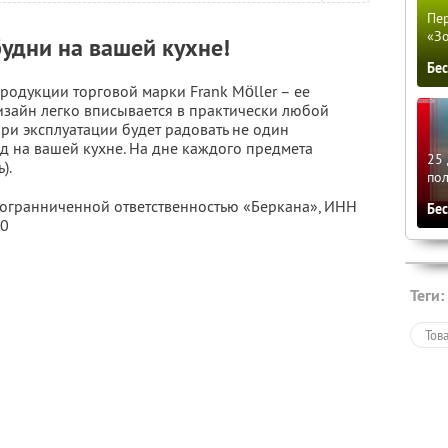
Пер
«З
удни на вашей кухне!
Бе
родукции торговой марки Frank Möller – ее
изайн легко вписывается в практически любой
при эксплуатации будет радовать не один
д на вашей кухне. На дне каждого предмета
25 
).
по
с огранниченной ответственностью «Беркана»,
ИНН
Бе
70
Теги:
Тов