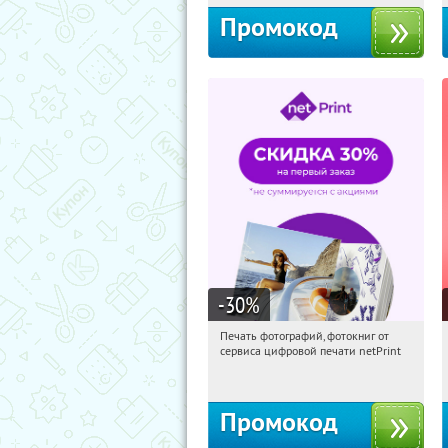
Промокод
-30
%
Печать фотографий, фотокниг от
21:19:49
Получили:
4
сервиса цифровой печати netPrint
Россия
Промокод