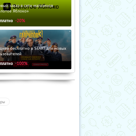
вый заказ в сети магазинов
олотое Яблоко»
сплатно
-20%
дней бесплатно в START для новых
льзователей
сплатно
-100%
ары