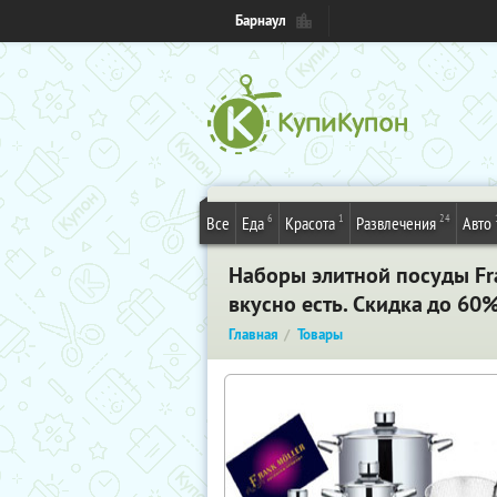
Барнаул
6
1
24
Все
Еда
Красота
Развлечения
Авто
Наборы элитной посуды Fra
вкусно есть. Скидка до 60
Главная
Товары