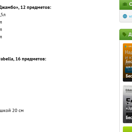
О
«Джамбо», 12 предметов:
,5л
v
л
л
Д
л
abella, 16 предметов:
Бе
шк
Бе
Ра
«Э
ышкой 20 см
Бе