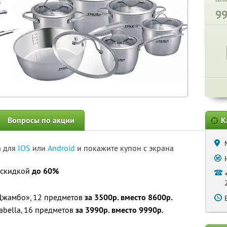
9
Вопросы по акции
К
а для
IOS
или
Android
и покажите купон с экрана
о скидкой
до 60%
«Джамбо», 12 предметов
за 3500р. вместо 8600р.
abella, 16 предметов
за 3990р. вместо 9990р.