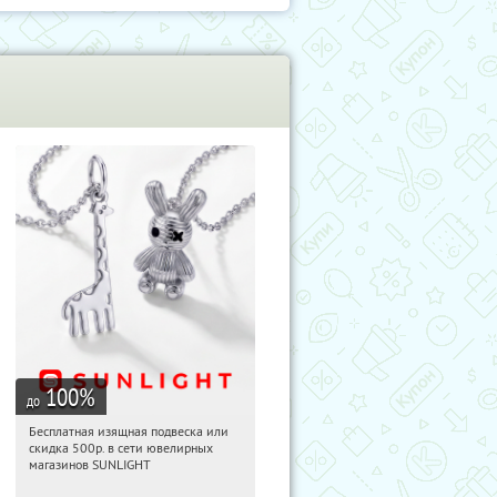
100
%
до
Бесплатная изящная подвеска или
21:19:49
Получили:
73
скидка 500р. в сети ювелирных
Россия
магазинов SUNLIGHT