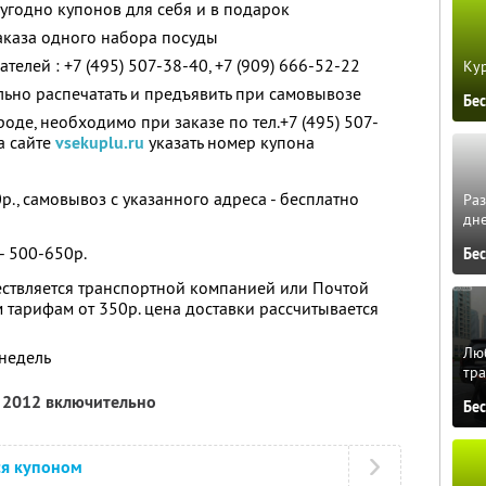
угодно купонов для себя и в подарок
аказа одного набора посуды
телей : +7 (495) 507-38-40, +7 (909) 666-52-22
Кур
ьно распечатать и предъявить при самовывозе
Бе
роде, необходимо при заказе по тел.+7 (495) 507-
а сайте
vsekuplu.ru
указать номер купона
., самовывоз с указанного адреса - бесплатно
Ра
дне
- 500-650р.
Бе
ествляется транспортной компанией или Почтой
 тарифам от 350р. цена доставки рассчитывается
Люб
 недель
тра
я 2012 включительно
Бе
ся купоном