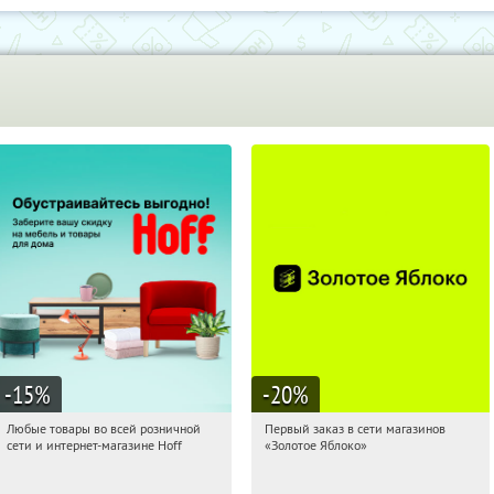
-15
%
-20
%
Любые товары во всей розничной
Первый заказ в сети магазинов
21:19:49
Получили:
83
21:19:49
Получи первым!
сети и интернет-магазине Hoff
«Золотое Яблоко»
Москва, 1-й Волоколамский проезд,
Россия
10с1