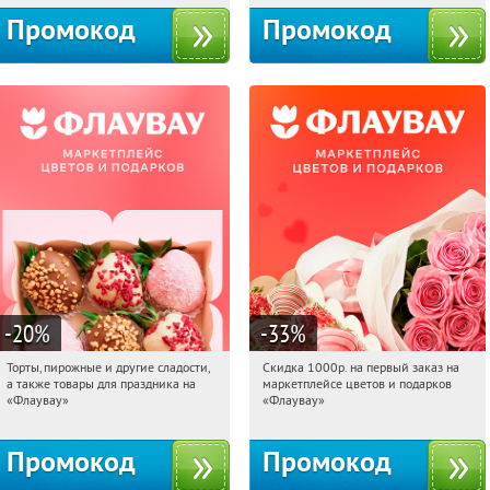
Промокод
Промокод
-20
%
-33
%
Торты, пирожные и другие сладости,
Скидка 1000р. на первый заказ на
21:19:49
Получили:
6
21:19:49
Получили:
18
а также товары для праздника на
маркетплейсе цветов и подарков
Россия
Россия
«Флаувау»
«Флаувау»
Промокод
Промокод