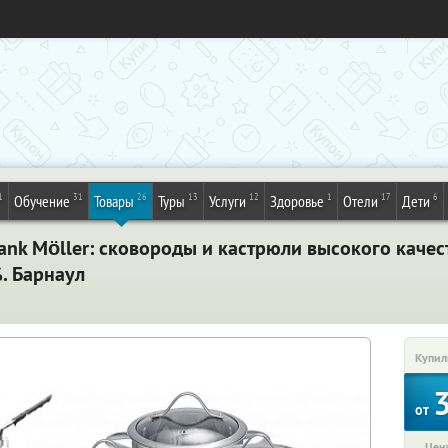
1
31
26
13
12
1
17
6
Обучение
Товары
Туры
Услуги
Здоровье
Отели
Дети
nk Möller: сковороды и кастрюли высокого качест
%. Барнаул
Купил
от
Цена