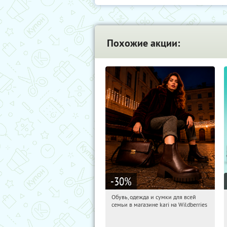
Похожие акции:
-30
%
Обувь, одежда и сумки для всей
21:19:49
Получили:
30
семьи в магазине kari на Wildberries
Россия