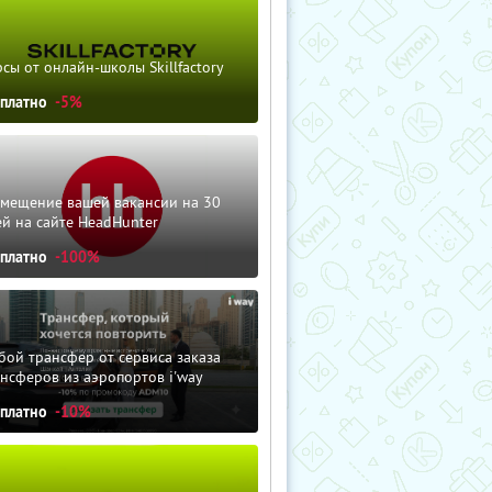
сы от онлайн-школы Skillfactory
сплатно
-5%
змещение вашей вакансии на 30
й на сайте HeadHunter
сплатно
-100%
ой трансфер от сервиса заказа
нсферов из аэропортов i'way
сплатно
-10%