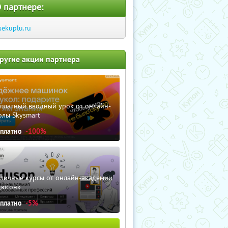
 партнере:
sekuplu.ru
ругие акции партнера
сплатный вводный урок от онлайн-
олы Skysmart
сплатно
-100%
зличные курсы от онлайн-академии
дюсон»
сплатно
-5%