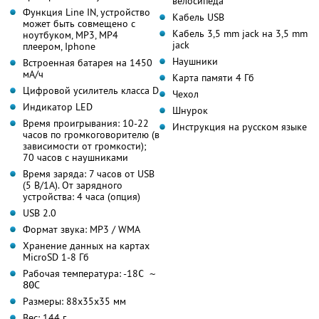
велосипеда
Функция Line IN, устройство
Кабель USB
может быть совмещено с
Кабель 3,5 mm jack на 3,5 mm
ноутбуком, MP3, MP4
jack
плеером, Iphone
Наушники
Встроенная батарея на 1450
мА/ч
Карта памяти 4 Гб
Цифровой усилитель класса D
Чехол
Индикатор LED
Шнурок
Время проигрывания: 10-22
Инструкция на русском языке
часов по громкоговорителю (в
зависимости от громкости);
70 часов с наушниками
Время заряда: 7 часов от USB
(5 В/1A). От зарядного
устройства: 4 часа (опция)
USB 2.0
Формат звука: MP3 / WMA
Хранение данных на картах
MicroSD 1-8 Гб
Рабочая температура: -18
С ~
С
80
Размеры: 88x35x35 мм
Вес: 144 г