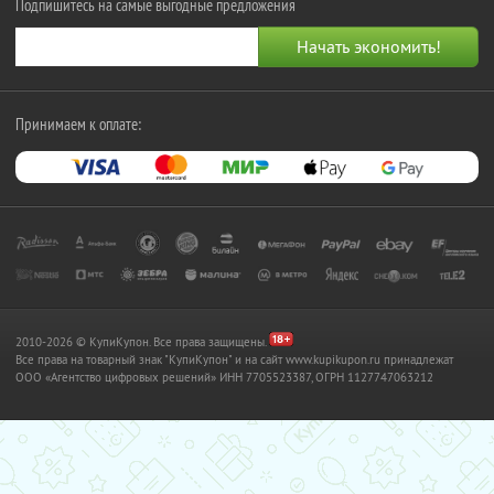
Подпишитесь на самые выгодные предложения
Принимаем к оплате:
2010-2026 © КупиКупон. Все права защищены.
Все права на товарный знак "КупиКупон" и на сайт www.kupikupon.ru принадлежат
OOO «Агентство цифровых решений» ИНН 7705523387, ОГРН 1127747063212