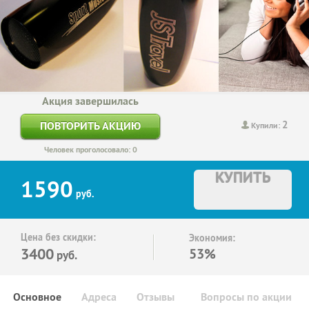
Акция завершилась
2
ПОВТОРИТЬ АКЦИЮ
Купили:
Человек проголосовало: 0
КУПИТЬ
1590
руб.
Цена без скидки:
Экономия:
3400
53%
руб.
Основное
Адреса
Отзывы
Вопросы по акции