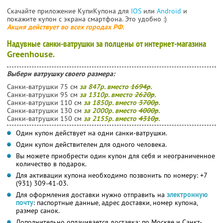
Скачайте приложение КупиКупона для
IOS
или
Android
и
покажите купон с экрана смартфона. Это удобно :)
Акция действует во всех городах РФ.
Надувные санки-ватрушки за полцены от интернет-магазина
Greenhouse
.
Выбери ватрушку своего размера:
Санки-ватрушки 75 см
за 847р. вместо
1694р
.
Санки-ватрушки 95 см
за 1310р. вместо
2620р
.
Санки-ватрушки 110 см
за 1850р. вместо
3700р
.
Санки-ватрушки 130 см
за 2000р. вместо
4000р
.
Санки-ватрушки 150 см
за 2155р. вместо
4310р
.
Один купон действует на одни санки-ватрушки.
Один купон действителен для одного человека.
Вы можете приобрести один купон для себя и неограниченное
количество в подарок.
Для активации купона необходимо позвонить по номеру: +7
(931) 309-41-03.
Для оформления доставки нужно отправить на
электронную
почту
: паспортные данные, адрес доставки, номер купона,
размер санок.
Дополнительно оплачивается доставка: по Москве и Санкт-