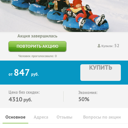
Акция завершилась
52
ПОВТОРИТЬ АКЦИЮ
Купили:
Человек проголосовало: 0
КУПИТЬ
847
от
руб.
Цена без скидки:
Экономия:
4310
50%
руб.
Основное
Адреса
Отзывы
Вопросы по акции