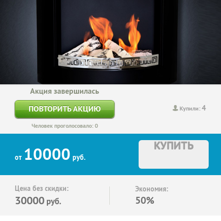
Акция завершилась
4
ПОВТОРИТЬ АКЦИЮ
Купили:
Человек проголосовало: 0
КУПИТЬ
10000
от
руб.
Цена без скидки:
Экономия:
30000
50%
руб.