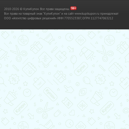
2010-2026 © КупиКупон. Все права защищены.
Все права на товарный знак "КупиКупон" и на сайт www.kupikupon.ru принадлежат
OOO «Агентство цифровых решений» ИНН 7705523387, ОГРН 1127747063212