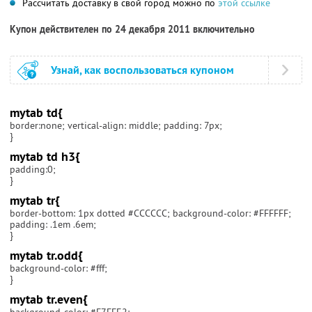
Рассчитать доставку в свой город можно по
этой ссылке
Купон действителен по 24 декабря 2011 включительно
Узнай, как воспользоваться купоном
mytab td{
border:none; vertical-align: middle; padding: 7px;
}
mytab td h3{
padding:0;
}
mytab tr{
border-bottom: 1px dotted #CCCCCC; background-color: #FFFFFF;
padding: .1em .6em;
}
mytab tr.odd{
background-color: #fff;
}
mytab tr.even{
background-color: #F7FFE2;