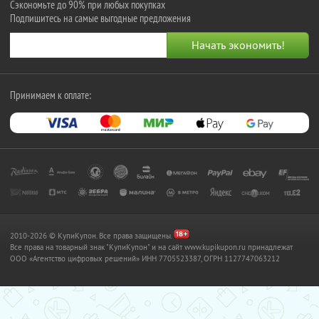
Сэкономьте до 90% при любых покупках
Подпишитесь на самые выгодные предложения
Принимаем к оплате:
2010-2026 © КупиКупон. Все права защищены.
Все права на товарный знак "КупиКупон" и на сайт www.kupikupon.ru принадлежат
OOO «Агентство цифровых решений» ИНН 7705523387, ОГРН 1127747063212