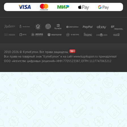
2010-2026 © КупиКупон. Все права защищены.
Все права на товарный знак "КупиКупон" и на сайт www.kupikupon.ru принадлежат
OOO «Агентство цифровых решений» ИНН 7705523387, ОГРН 1127747063212