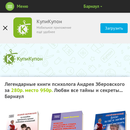
Меню
Барнаул
КупиКупон
Мобильное приложение
Загрузить
ещё удобнее
Легендарные книги психолога Андрея Зберовского
за
280р. место
950
р.
Любви все тайны и секреты...
Барнаул