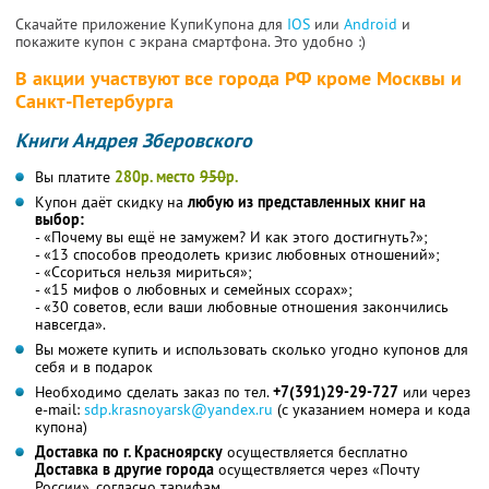
Скачайте приложение КупиКупона для
IOS
или
Android
и
покажите купон с экрана смартфона. Это удобно :)
В акции участвуют все города РФ кроме Москвы и
Санкт-Петербурга
Книги Андрея Зберовского
Вы платите
280р. место
950
р.
Купон даёт скидку на
любую из представленных книг на
выбор:
- «Почему вы ещё не замужем? И как этого достигнуть?»;
- «13 способов преодолеть кризис любовных отношений»;
- «Ссориться нельзя мириться»;
- «15 мифов о любовных и семейных ссорах»;
- «30 советов, если ваши любовные отношения закончились
навсегда».
Вы можете купить и использовать сколько угодно купонов для
себя и в подарок
Необходимо сделать заказ по тел.
+7(391)29-29-727
или через
e-mail:
sdp.krasnoyarsk@yandex.ru
(с указанием номера и кода
купона)
Доставка по г. Красноярску
осуществляется бесплатно
Доставка в другие города
осуществляется через «Почту
России», согласно тарифам