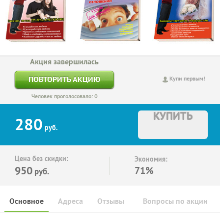
Акция завершилась
ПОВТОРИТЬ АКЦИЮ
Купи первым!
Человек проголосовало: 0
КУПИТЬ
280
руб.
Цена без скидки:
Экономия:
950
71%
руб.
Основное
Адреса
Отзывы
Вопросы по акции