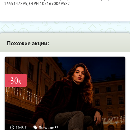
1655147895
, ОГРН 1071690069582
Похожие акции:
-30
%
14:48:50
Получили:
32