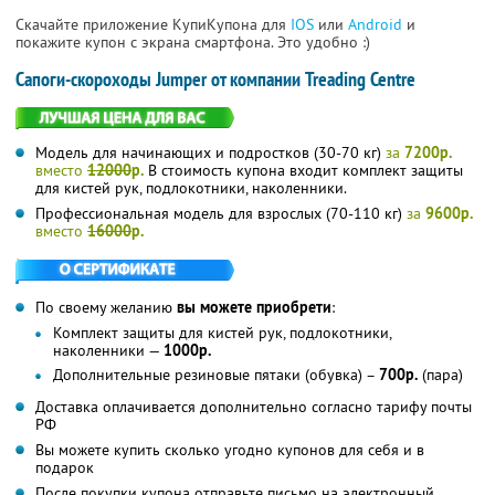
Скачайте приложение КупиКупона для
IOS
или
Android
и
покажите купон с экрана смартфона. Это удобно :)
Сапоги-скороходы Jumper от компании Treading Centre
Модель для начинающих и подростков (30-70 кг)
за
7200р.
вместо
12000
р.
В стоимость купона входит комплект защиты
для кистей рук, подлокотники, наколенники.
Профессиональная модель для взрослых (70-110 кг)
за
9600р.
вместо
16000
р.
По своему желанию
вы можете приобрети
:
Комплект защиты для кистей рук, подлокотники,
наколенники —
1000р.
Дополнительные резиновые пятаки (обувка) –
700р.
(пара)
Доставка оплачивается дополнительно согласно тарифу почты
РФ
Вы можете купить сколько угодно купонов для себя и в
подарок
После покупки купона отправьте письмо на электронный