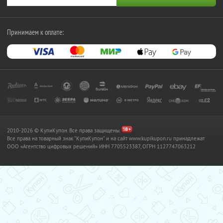
Принимаем к оплате:
2010-2026 © КупиКупон. Все права защищены.
Все права на товарный знак "КупиКупон" и на сайт www.kupikupon.ru принадлежат
OOO «Агентство цифровых решений» ИНН 7705523387, ОГРН 1127747063212