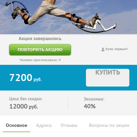
Акция завершилась
ПОВТОРИТЬ АКЦИЮ
Купи первым!
Человек проголосовало: 0
КУПИТЬ
7200
руб.
Цена без скидки:
Экономия:
12000
40%
руб.
Основное
Адреса
Отзывы
Вопросы по акции