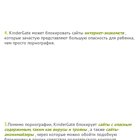
4.
KinderGate может блокировать сайты
интернет-знакомств
,
которые зачастую представляют большую опасность для ребенка,
чем просто порнография.
5.
Помимо порнографии, KinderGate блокирует
сайты с опасным
содержимым, таким как вирусы и трояны
, а также
сайты-
анонимайзеры
, через которые можно обойти подобную
блокировку в других средствах родительского контроля.