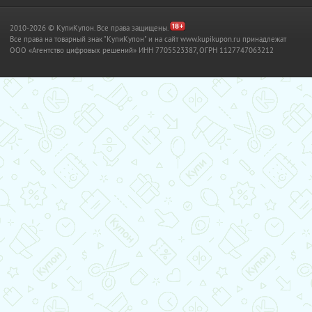
2010-2026 © КупиКупон. Все права защищены.
Все права на товарный знак "КупиКупон" и на сайт www.kupikupon.ru принадлежат
OOO «Агентство цифровых решений» ИНН 7705523387, ОГРН 1127747063212