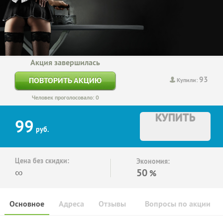
Акция завершилась
93
ПОВТОРИТЬ АКЦИЮ
Купили:
Человек проголосовало: 0
КУПИТЬ
99
руб.
Цена без скидки:
Экономия:
∞
50
%
Основное
Адреса
Отзывы
Вопросы по акции