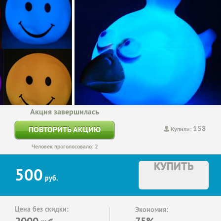
Акция завершилась
158
ПОВТОРИТЬ АКЦИЮ
Купили:
Человек проголосовало: 2
КУПИТЬ
500
руб.
Цена без скидки:
Экономия:
2000
75%