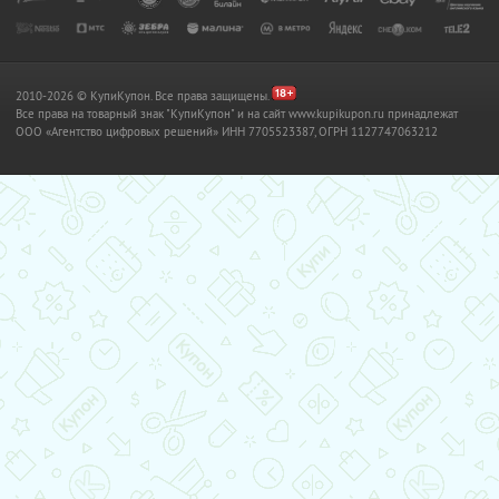
2010-2026 © КупиКупон. Все права защищены.
Все права на товарный знак "КупиКупон" и на сайт www.kupikupon.ru принадлежат
OOO «Агентство цифровых решений» ИНН 7705523387, ОГРН 1127747063212