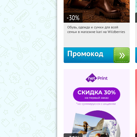
-30
%
Обувь, одежда и сумки для всей
06:16:59
Получили:
31
семьи в магазине kari на Wildberries
Россия
Промокод