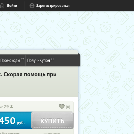
Войти
Зарегистрироваться
49
84
Промокоды
ПолучиКупон
c. Скорая помощь при
29
(0)
и:
450
КУПИТЬ
руб.
 без скидки: