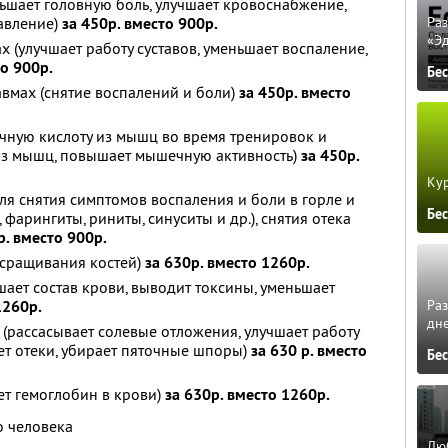
ньшает головную боль, улучшает кровоснабжение,
авление)
за 450р. вместо 900р.
Ра
«Э
ах (улучшает работу суставов, уменьшает воспаление,
то 900р.
Бе
вмах (снятие воспалений и боли)
за 450р. вместо
чную кислоту из мышц во время тренировок и
 из мышц, повышает мышечную активность)
за 450р.
Кур
ля снятия симптомов воспаления и боли в горле и
Бе
 фарингиты, риниты, синуситы и др.), снятия отека
р. вместо 900р.
 сращивания костей)
за 630р. вместо 1260р.
шает состав крови, выводит токсины, уменьшает
Ра
1260р.
дне
 (рассасывает солевые отложения, улучшает работу
ает отеки, убирает пяточные шпоры)
за 630 р. вместо
Бе
ет гемоглобин в крови)
за 630р. вместо 1260р.
о человека
Люб