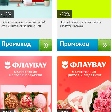
-15
%
-20
%
Любые товары во всей розничной
Первый заказ в сети магазинов
06:16:59
Получили:
83
06:16:59
Получи первым!
сети и интернет-магазине Hoff
«Золотое Яблоко»
Москва, 1-й Волоколамский проезд,
Россия
10с1
Промокод
Промокод