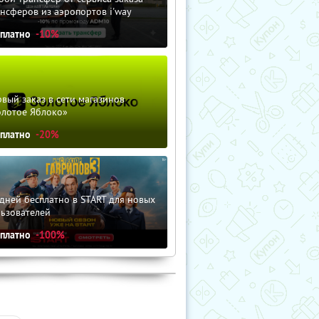
нсферов из аэропортов i'way
сплатно
-10%
вый заказ в сети магазинов
олотое Яблоко»
сплатно
-20%
дней бесплатно в START для новых
льзователей
сплатно
-100%