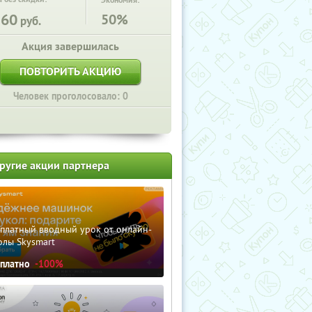
Экономия:
260
50%
руб.
Акция завершилась
ПОВТОРИТЬ АКЦИЮ
Человек проголосовало: 0
ругие акции партнера
сплатный вводный урок от онлайн-
олы Skysmart
сплатно
-100%