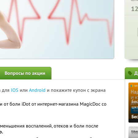
1
Вопросы по акции
Д
а для
IOS
или
Android
и покажите купон с экрана
Бе
 от боли iDot от интернет-магазина MagicDoc со
шк
Бе
 уменьшения воспалений, отеков и боли после
р.