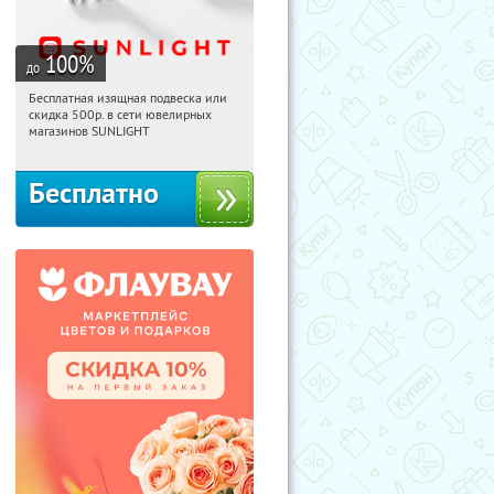
100
%
до
Бесплатная изящная подвеска или
06:16:59
Получили:
74
скидка 500р. в сети ювелирных
Россия
магазинов SUNLIGHT
Бесплатно