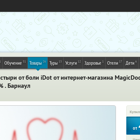
1
31
26
13
12
1
17
6
Обучение
Товары
Туры
Услуги
Здоровье
Отели
Дети
тыри от боли iDot от интернет-магазина MagicDo
% . Барнаул
Купил
от
Цена