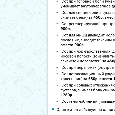
iDot при головной боли (уме
уменьшает внутричерепное д
iDot для снятия боли в сустав
снимает отеки)
за 450р. вмес
iDot регенерирующий при тра
900р.
iDot для мышц (выводит моло
после них, выводит токсины
вместо 900р.
iDot при лор-заболеваниях (д
носовой полости (тонзиллиты,
слизистой носоглотки)
за 450
iDot при переломах (быстрое
iDot детоксикационный (улуч
холестерин)
за 630р. вместо 
iDot при солевых отложениях
суставов, снимает боль, сним
1260р.
iDot гемоглобинный (повыша
Один купон действует на одног