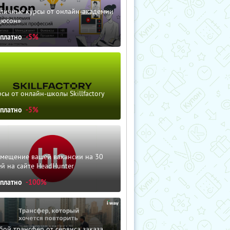
зличные курсы от онлайн-академии
дюсон»
сплатно
-5%
сы от онлайн-школы Skillfactory
сплатно
-5%
змещение вашей вакансии на 30
й на сайте HeadHunter
сплатно
-100%
ой трансфер от сервиса заказа