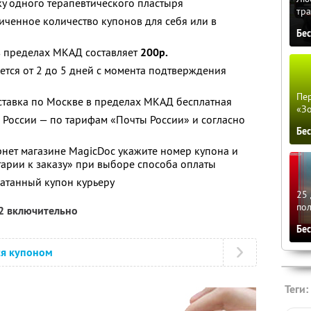
ку одного терапевтического пластыря
тра
ченное количество купонов для себя или в
Бе
в пределах МКАД составляет
200р.
ется от 2 до 5 дней с момента подтверждения
Пер
ставка по Москве в пределах МКАД бесплатная
«З
 России — по тарифам «Почты России» и согласно
Бе
нет магазине MagicDoc укажите номер купона и
арии к заказу» при выборе способа оплаты
атанный купон курьеру
25 
по
12 включительно
Бе
ся купоном
Теги: