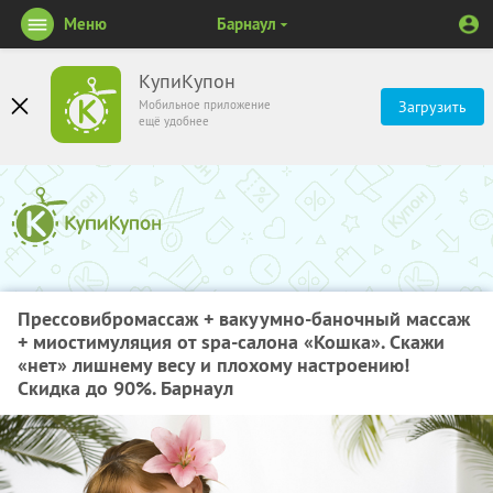
Меню
Барнаул
КупиКупон
Мобильное приложение
Загрузить
ещё удобнее
Прессовибромассаж + вакуумно-баночный массаж
+ миостимуляция от spa-салона «Кошка». Скажи
«нет» лишнему весу и плохому настроению!
Скидка до 90%. Барнаул