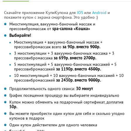
Скачайте приложение КупиКупона для
IOS
или
Android
и
покажите купон с экрана смартфона. Это удобно :)
Миостимуляция, вакуумно-баночный массаж и
прессовибромассаж от
spa-салона «Кошка»
Выбирайте!
Миостимуляция + вакуумно-баночный массаж +
прессовибромассаж всего
за 90р. вместо
900
р.
3 миостимуляции + 3 вакуумно-баночных массажа + 3
прессовибромассажа
за 699р. вместо
2700
р.
5 миостимуляций + 5 вакуумно-баночных массажей + 5
прессовибромассажей
за 1190р. вместо
4500
р.
10 миостимуляций + 10 вакуумно-баночных массажей + 10
прессовибромассажей
за 2430р. вместо
9000
р.
Продолжительность одного сеанса:
30 минут
График посещения процедур вы выбираете индивидуально
Купон можно обменять на подарочный сертификат, доплатив
50р.
Вы можете приобрести один купон для себя и сколько угодно
купонов в подарок
Один купон действителен для одного человека