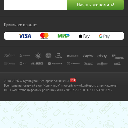
Принимаем к оплате:
2010-2026 © КупиКупон. Все права защищены.
Все права на товарный знак "КупиКупон" и на сайт www.kupikupon.ru принадлежат
OOO «Агентство цифровых решений» ИНН 7705523387, ОГРН 1127747063212