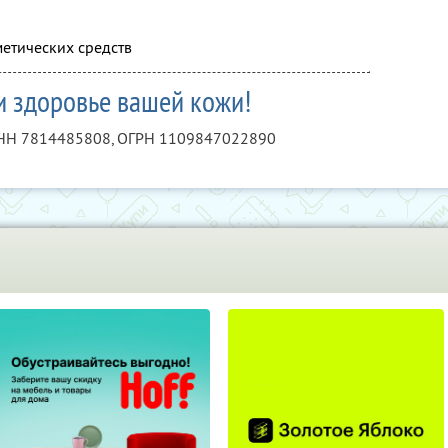
етических средств
и здоровье вашей кожи!
НН 7814485808
, ОГРН 1109847022890