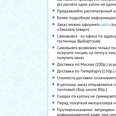
(из расчета один купон на одно
Предъявляйте распечатанный и
Более подробную информацию
Заказ можно оформить
здесь
(н
«Заказать товар»)
Самовывоз - из офиса по адресу:
гостиницы Выборгская)
Самовывоз возможен только пос
получите письмо на почту о том
получить заказ
Доставка по Москве (200р.) осу
Доставка по Петербургу (150р.)
Стоимость доставки оплачивает
В регионы заказ отправляется 
почтовый сбор около 80р.)
Скидка по купону не суммируе
Перед покупкой мезороллера н
Противопоказания: запрещено 
инфицированной коже, при гри