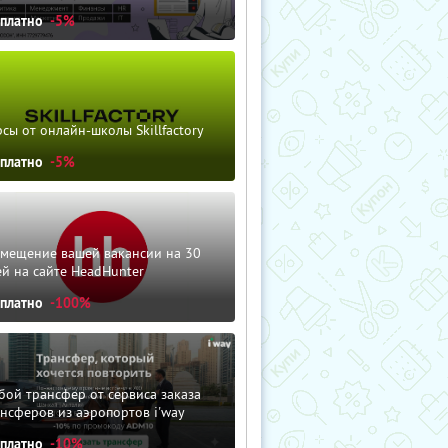
сплатно
-5%
сы от онлайн-школы Skillfactory
сплатно
-5%
змещение вашей вакансии на 30
й на сайте HeadHunter
сплатно
-100%
ой трансфер от сервиса заказа
нсферов из аэропортов i'way
сплатно
-10%