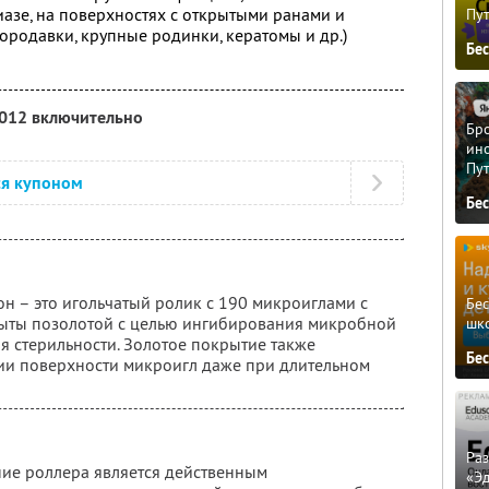
иазе, на поверхностях с открытыми ранами и
Пу
родавки, крупные родинки, кератомы и др.)
Бе
2012 включительно
Бро
ино
Пу
ся купоном
Бе
н – это игольчатый ролик с 190 микроиглами с
Бе
ыты позолотой с целью ингибирования микробной
шк
ия стерильности. Золотое покрытие также
Бе
ии поверхности микроигл даже при длительном
Ра
ие роллера является действенным
«Э