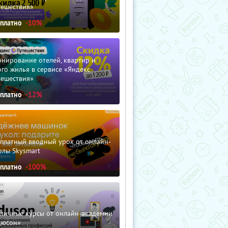
тешествия»
сплатно
-10%
нирование отелей, квартир и
го жилья в сервисе «Яндекс
тешествия»
сплатно
-12%
сплатный вводный урок от онлайн-
олы Skysmart
сплатно
-100%
зличные курсы от онлайн-академии
дюсон»