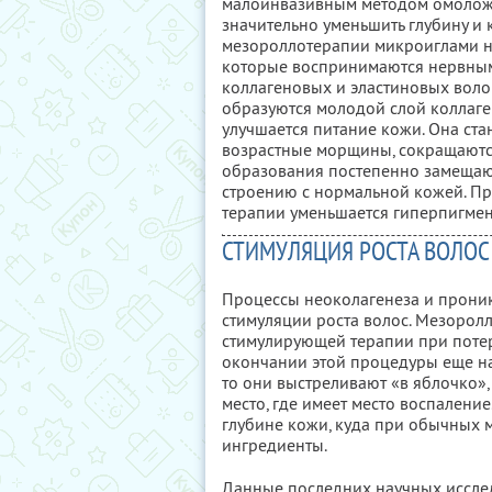
малоинвазивным методом омолож
значительно уменьшить глубину и
мезороллотерапии микроиглами н
которые воспринимаются нервным
коллагеновых и эластиновых волок
образуются молодой слой коллаге
улучшается питание кожи. Она ста
возрастные морщины, сокращаютс
образования постепенно замещают
строению с нормальной кожей. П
терапии уменьшается гиперпигмен
СТИМУЛЯЦИЯ РОСТА ВОЛОС
Процессы неоколагенеза и прони
стимуляции роста волос. Мезорол
стимулирующей терапии при потер
окончании этой процедуры еще на
то они выстреливают «в яблочко», 
место, где имеет место воспаление
глубине кожи, куда при обычных 
ингредиенты.
Данные последних научных иссле