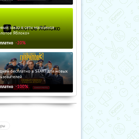
вый заказ в сети магазинов
олотое Яблоко»
сплатно
-20%
дней бесплатно в START для новых
льзователей
сплатно
-100%
ары