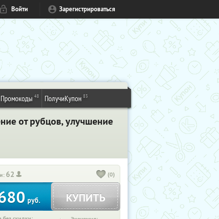
Войти
Зарегистрироваться
48
83
Промокоды
ПолучиКупон
ние от рубцов, улучшение
62
(0)
и:
680
КУПИТЬ
руб.
 без скидки: