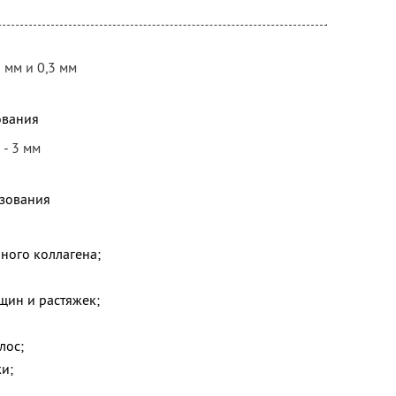
 мм и 0,3 мм
ования
 - 3 мм
зования
ного коллагена;
щин и растяжек;
лос;
и;