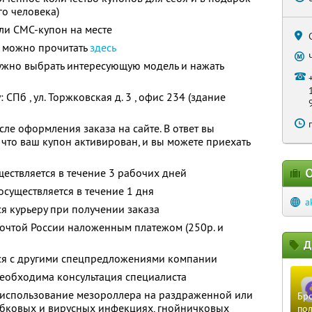
го человека)
ли СМС-купон на месте
 можно прочитать
здесь
ужно выбрать интересующую модель и нажать
 СПб , ул. Торжковская д. 3 , офис 234 (здание
ле оформления заказа на сайте. В ответ вы
, что ваш купон активирован, и вы можете приехать
О
ществляется в течение 3 рабочих дней
 осуществляется в течение 1 дня
a
ся курьеру при получении заказа
почтой России наложенным платежом (250р. и
Д
тся с другими спецпредложениями компании
еобходима консультация специалиста
использование мезороллера на раздраженной или
Бро
бковых и вирусных инфекциях, гнойничковых
пол