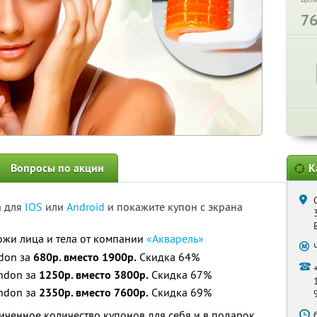
7
Вопросы по акции
К
а для
IOS
или
Android
и покажите купон с экрана
жи лица и тела от компании
«Акварель»
don за
680р. вместо 1900р.
Скидка 64%
ndon за
1250р. вместо 3800р.
Скидка 67%
ndon за
2350р. вместо 7600р.
Скидка 69%
ченное количество купонов для себя и в подарок