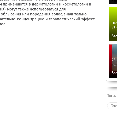
ом применяются в дерматологии и косметологии в
я), могут также использоваться для
облысения или поредения волос, значительно
ательно, концентрацию и терапевтический эффект
Пер
ос.
«З
Бе
25 
по
Бе
Теги:
Тов