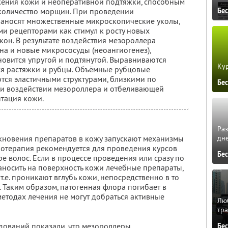
ения кожи и неоперативной подтяжки, способным
Бе
 количество морщин. При проведении
аносят множественные микроскопические уколы,
и рецепторами как стимул к росту новых
он. В результате воздействия мезороллера
на и новые микрососуды (неоангиогенез),
новится упругой и подтянутой. Выравниваются
Кур
я растяжки и рубцы. Объёмные рубцовые
ся эластичными структурами, близкими по
Бе
ри воздействии мезороллера и отбеливающей
тация кожи.
Ра
кновения препаратов в кожу запускают механизмы
дне
лотерапия рекомендуется для проведения курсов
Бе
е волос. Если в процессе проведения или сразу по
носить на поверхность кожи лечебные препараты,
т.е. проникают вглубь кожи, непосредственно в то
. Таким образом, патогенная флора погибает в
методах лечения не могут добраться активные
Люб
тра
дований показали, что мезороллеры
Бе