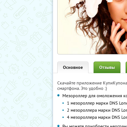
Основное
Отзывы
Скачайте приложение КупиКупон
смартфона. Это удобно :)
Мезороллер для омоложения ко
1 мезороллер марки DNS Lon
2 мезороллера марки DNS Lo
4 мезороллера марки DNS Lo
Вы можете приобрести неограни