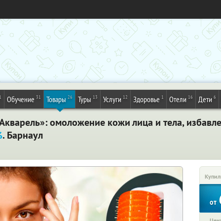
1
31
26
13
12
1
16
6
Обучение
Товары
Туры
Услуги
Здоровье
Отели
Дети
Акварель»: омоложение кожи лица и тела, избавле
%
. Барнаул
Купил
от
Цена