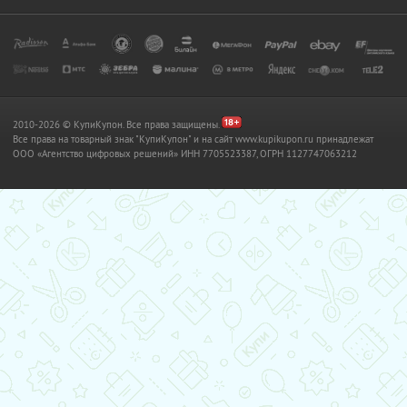
2010-2026 © КупиКупон. Все права защищены.
Все права на товарный знак "КупиКупон" и на сайт www.kupikupon.ru принадлежат
OOO «Агентство цифровых решений» ИНН 7705523387, ОГРН 1127747063212