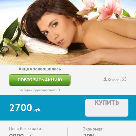
Акция завершилась
65
ПОВТОРИТЬ АКЦИЮ
Купили:
Человек проголосовало: 1
КУПИТЬ
2700
руб.
Цена без скидки:
Экономия:
9000
70%