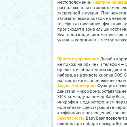
местоположении.
Быстрое оповеще
расположенная на животе медвеж
экстренной ситуации. При нажатии
автоматический дозвон на четыр
телефон активизирует функцию ау
происходит в зоне слышимости ми
Bear произойдет автоматическая 
указаны координаты местоположе
Простое управление
Дизайн корпу
не похож на обычный телефон — у 
брелок с изображением медвежонк
набора, а на животе кнопка SOS. 
малыш, даже если он еще не знает
Аудио-мониторинг
Функция позво
действия микрофона, оставаясь н
SMS-команду на номер Baby Bear, 
микрофон в одностороннем поря
нормативам, действующим в Европе
коэффициент поглощения) составляет
Безопасность
Baby Bear позволит 
ошибок при наборе номера. Все 