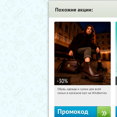
Похожие акции:
-30
%
Обувь, одежда и сумки для всей
14:04:25
Получили:
32
семьи в магазине kari на Wildberries
Россия
Промокод