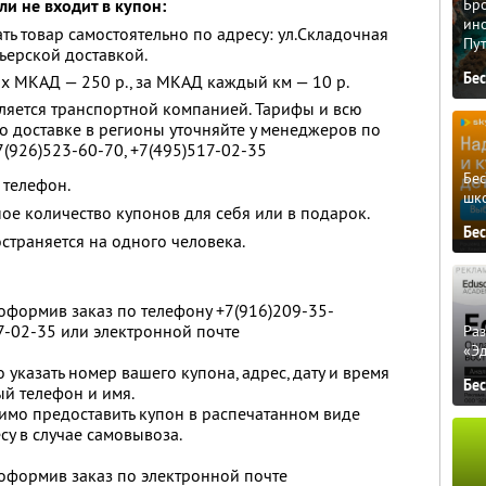
и не входит в купон:
Бро
ино
ть товар самостоятельно по адресу: ул.Складочная
Пу
рьерской доставкой.
Бе
ах МКАД — 250 р., за МКАД каждый км — 10 р.
ляется транспортной компанией. Тарифы и всю
доставке в регионы уточняйте у менеджеров по
7(926)523-60-70, +7(495)517-02-35
Бе
 телефон.
шк
ое количество купонов для себя или в подарок.
Бе
страняется на одного человека.
 оформив заказ по телефону +7(916)209-35-
17-02-35 или электронной почте
Ра
«Э
 указать номер вашего купона, адрес, дату и время
Бе
ый телефон и имя.
имо предоставить купон в распечатанном виде
су в случае самовывоза.
 оформив заказ по электронной почте