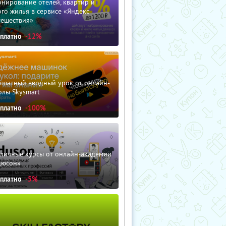
нирование отелей, квартир и
го жилья в сервисе «Яндекс
тешествия»
сплатно
-12%
сплатный вводный урок от онлайн-
олы Skysmart
сплатно
-100%
зличные курсы от онлайн-академии
дюсон»
сплатно
-5%