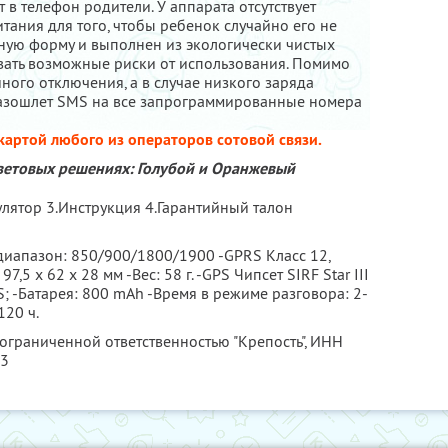
в телефон родители. У аппарата отсутствует
ания для того, чтобы ребенок случайно его не
нную форму и выполнен из экологически чистых
вать возможные риски от использования. Помимо
йного отключения, а в случае низкого заряда
разошлет SMS на все запрограммированные номера
картой любого из операторов сотовой связи.
ветовых решениях: Голубой и Оранжевый
лятор 3.Инструкция 4.Гарантийный талон
 диапазон: 850/900/1800/1900 -GPRS Класс 12,
,5 х 62 х 28 мм -Вес: 58 г. -GPS Чипсет SIRF Star III
OS; -Батарея: 800 mAh -Время в режиме разговора: 2-
120 ч.
 ограниченной ответственностью "Крепость",
ИНН
73