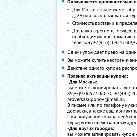
Оплачивается дополнительно ил
Для Москвы: вы можете забра
д. 2А или воспользоваться ку
Стоимость доставки в предел
Доставка в регионы осуществ
необходимую информацию по 
телефону +7(916)209-35-89,+
Один купон дает право на один
Вы можете купить неограниченн
Действие одного купона распро
Правила активации купона:
-
Для Москвы:
вы можете активировать купон,
89,+7(926)523-60-70, +7(495)5
proverkakuponov@mail.ru.
В письме или по телефону нужно
доставки, а также ваш контактн
При получении товара необход
курьеру или по указанному адре
-
Для других городов:
вы можете активировать купон,