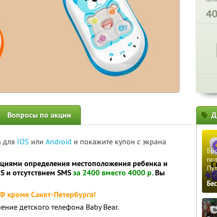
4
Вопросы по акции
Д
а для
IOS
или
Android
и покажите купон с экрана
Бро
пол
опциями определения местоположения ребенка и
Пу
S и отсутствием SMS
за 2400 вместо 4000 р.
Вы
Бе
РФ кроме Санкт-Петербурга!
ение детского телефона Baby Bear.