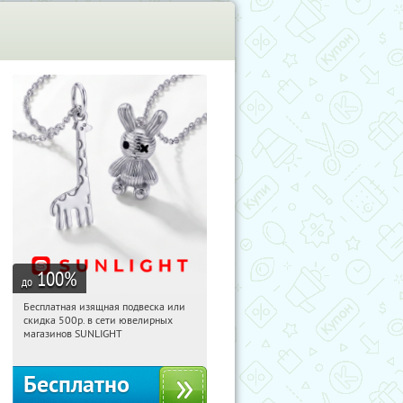
100
%
до
Бесплатная изящная подвеска или
14:04:25
Получили:
74
скидка 500р. в сети ювелирных
Россия
магазинов SUNLIGHT
Бесплатно