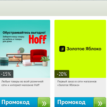
-15
%
-20
%
Любые товары во всей розничной
Первый заказ в сети магазинов
14:04:25
Получили:
83
14:04:25
Получи первым!
сети и интернет-магазине Hoff
«Золотое Яблоко»
Москва, 1-й Волоколамский проезд,
Россия
10с1
Промокод
Промокод