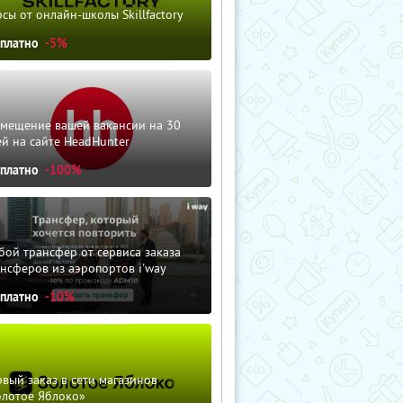
сы от онлайн-школы Skillfactory
сплатно
-5%
змещение вашей вакансии на 30
й на сайте HeadHunter
сплатно
-100%
ой трансфер от сервиса заказа
нсферов из аэропортов i'way
сплатно
-10%
вый заказ в сети магазинов
олотое Яблоко»