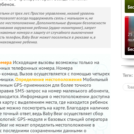
ебенок.
Бе
тьми от трех лет. Простое управление, низкий уровень
озволят всегда поддерживать связь с малышом и, не
кущее местоположение. Дополнительные функции безопасности
ивания окружения ребенка (аудио-мониторинг), запрет
накомые номера и защиту от случайного выключения
25 
сть телефон, Baby Bear может поселиться в рюкзаке и, в
по
онахождение ребенка.
Бе
омера
Исходящие вызовы возможны только на
нных телефонных номера. Номера
команд. Вызов осуществляется с помощью четырех
Теги:
 мишки.
Определение местоположения
Мобильный
оенным GPS-приемником для более точного
Тов
равив SMS-запрос на номер маленького абонента,
 находится. Информация о местоположении доступна
а карту с выделением места, где находится ребенок
рые можно посмотреть на карте. Благодаря наличию
 точный ответ, ведь Baby Bear осуществляет сбор
ологий: GPS-модуля и базовых станций оператора
y Bear не может определить местоположение в
S с последними сохраненными данными о