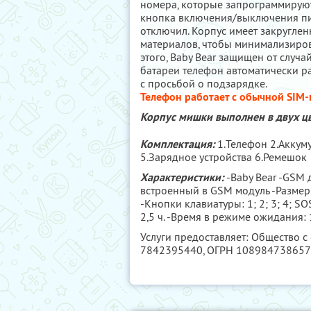
номера, которые запрограммируют 
кнопка включения/выключения пит
отключил. Корпус имеет закругле
материалов, чтобы минимализиро
этого, Baby Bear защищен от случа
батареи телефон автоматически 
с просьбой о подзарядке.
Телефон работает с обычной SIM-
Корпус мишки выполнен в двух ц
Комплектация:
1.Телефон 2.Аккуму
5.Зарядное устройства 6.Ремешок
Характеристики:
-Baby Bear -GSM
встроенный в GSM модуль -Размер 97
-Кнопки клавиатуры: 1; 2; 3; 4; S
2,5 ч. -Время в режиме ожидания: 
Услуги предоставляет: Общество с
7842395440
, ОГРН 10898473865