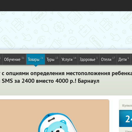
1
31
26
13
14
1
17
6
Обучение
Товары
Туры
Услуги
Здоровье
Отели
Дети
r с опциями определения местоположения ребенк
 SMS за 2400 вместо 4000 р.! Барнаул
Купил
2
Цена