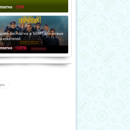
сплатно
-20%
дней бесплатно в START для новых
льзователей
сплатно
-100%
ары