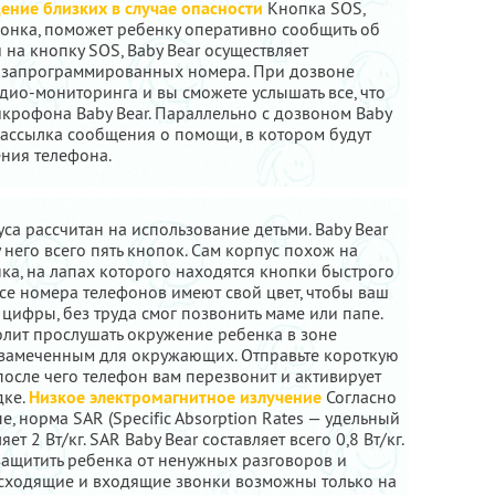
ние близких в случае опасности
Кнопка SOS,
онка, поможет ребенку оперативно сообщить об
 на кнопку SOS, Baby Bear осуществляет
е запрограммированных номера. При дозвоне
дио-мониторинга и вы сможете услышать все, что
крофона Baby Bear. Параллельно с дозвоном Baby
рассылка сообщения о помощи, в котором будут
ния телефона.
са рассчитан на использование детьми. Baby Bear
него всего пять кнопок. Сам корпус похож на
а, на лапах которого находятся кнопки быстрого
Все номера телефонов имеют свой цвет, чтобы ваш
 цифры, без труда смог позвонить маме или папе.
лит прослушать окружение ребенка в зоне
езамеченным для окружающих. Отправьте короткую
после чего телефон вам перезвонит и активирует
дке.
Низкое электромагнитное излучение
Согласно
, норма SAR (Specific Absorption Rates — удельный
 2 Вт/кг. SAR Baby Bear составляет всего 0,8 Вт/кг.
защитить ребенка от ненужных разговоров и
исходящие и входящие звонки возможны только на