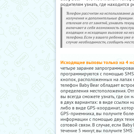
родителям узнать, где находится р
Телефон рассчитан на использование де
излучения и дополнительные функции п
отвлекая его от занятий, узнавать те
включают в себя возможность прослуш
входящих и исходящих вызовов на нез
телефона. Если у вашего ребенка уже е
случае необходимости, сообщить мест
Исходящие вызовы только на 4 н
четыре заранее запрограммирова
программируются с помощью SMS-
кнопок, расположенных на лапах
телефон Baby Bear обладает встр
определения местоположения. Отп
вы всегда сможете узнать, где он
в двух вариантах: в виде ссылки н
либо в виде GPS-координат, кото
GPS-приемника, вы получите более
информации с помощью двух техн
сотовой связи. В случае, если Bab
течение 5 минут, вы получите SM