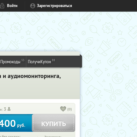
Войти
Зарегистрироваться
53
88
Промокоды
ПолучиКупон
а и аудиомониторинга,
3
(0)
и:
400
КУПИТЬ
руб.
 без скидки: