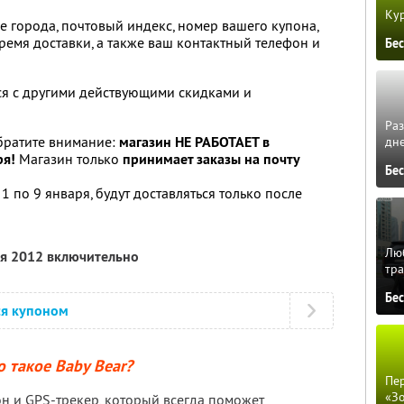
Кур
е города, почтовый индекс, номер вашего купона,
 время доставки, а также ваш контактный телефон и
Бе
ся с другими действующими скидками и
Ра
братите внимание:
магазин НЕ РАБОТАЕТ в
дне
ря!
Магазин только
принимает заказы на почту
Бе
1 по 9 января, будут доставляться только после
Люб
ля 2012 включительно
тра
Бе
ся купоном
о такое Baby Bear?
Пер
«З
н и GPS-трекер, который всегда поможет