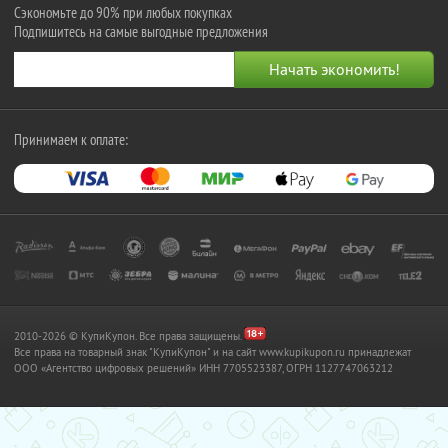
Сэкономьте до 90% при любых покупках
Подпишитесь на самые выгодные предложения
Принимаем к оплате:
2010-2026 © КупиКупон. Все права защищены.
Все права на товарный знак "КупиКупон" и на сайт www.kupikupon.ru принадлежат
OOO «Агентство цифровых решений» ИНН 7705523387, ОГРН 1127747063212