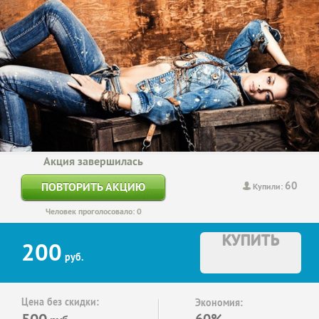
Акция завершилась
60
ПОВТОРИТЬ АКЦИЮ
Купили:
Человек проголосовало: 0
КУПИТЬ
200
руб.
Цена без скидки:
Экономия:
500
60%