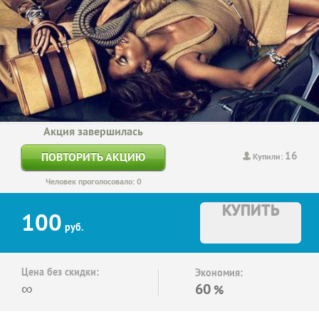
Акция завершилась
16
ПОВТОРИТЬ АКЦИЮ
Купили:
Человек проголосовало: 0
КУПИТЬ
100
руб.
Цена без скидки:
Экономия:
∞
60
%