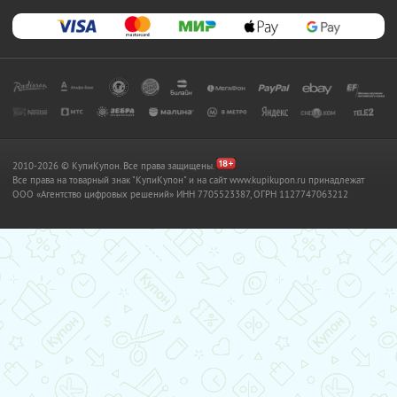
2010-2026 © КупиКупон. Все права защищены.
Все права на товарный знак "КупиКупон" и на сайт www.kupikupon.ru принадлежат
OOO «Агентство цифровых решений» ИНН 7705523387, ОГРН 1127747063212