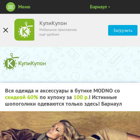
Меню
Барнаул
КупиКупон
Мобильное приложение
Загрузить
ещё удобнее
Вся одежда и аксессуары в бутике MODNO со
скидкой 60%
по купону за
100 р.
! Истинные
шопоголики одеваются только здесь! Барнаул