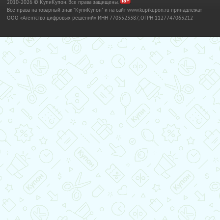
2010-2026 © КупиКупон. Все права защищены.
Все права на товарный знак "КупиКупон" и на сайт www.kupikupon.ru принадлежат
OOO «Агентство цифровых решений» ИНН 7705523387, ОГРН 1127747063212