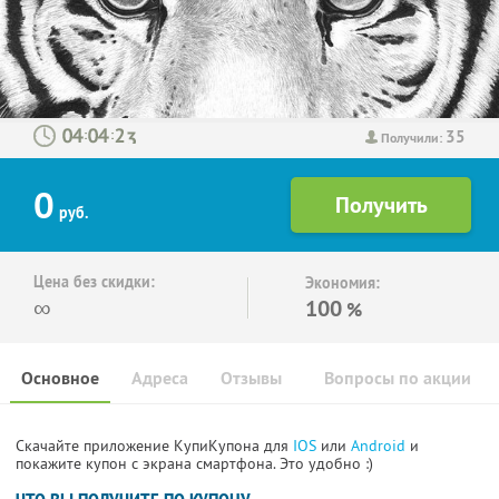
35
:
:
Получили:
0
руб.
Цена без скидки:
Экономия:
∞
100
%
Основное
Адреса
Отзывы
Вопросы по акции
Скачайте приложение КупиКупона для
IOS
или
Android
и
покажите купон с экрана смартфона. Это удобно :)