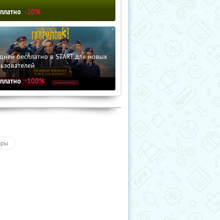
сплатно
-20%
дней бесплатно в START для новых
льзователей
сплатно
-100%
ары