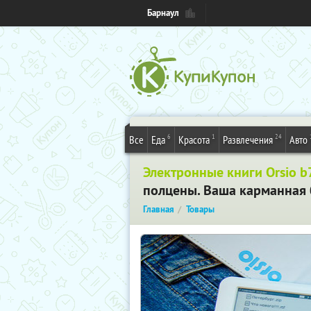
Барнаул
6
1
24
Все
Еда
Красота
Развлечения
Авто
Электронные книги Orsio b
полцены. Ваша карманная
Главная
Товары