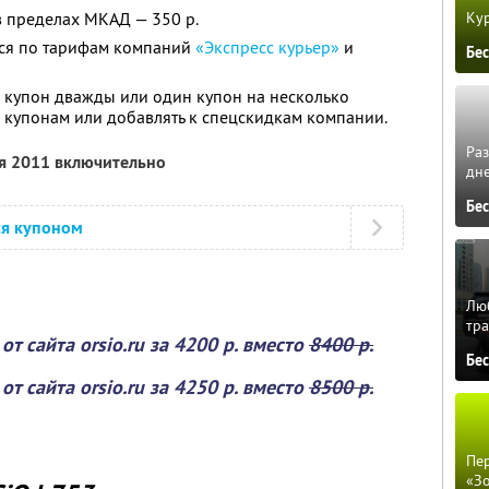
Кур
 пределах МКАД — 350 р.
ся по тарифам компаний
«Экспресс курьер»
и
Бе
 купон дважды или один купон на несколько
о купонам или добавлять к спецскидкам компании.
Ра
ря 2011 включительно
дне
Бе
ся купоном
Люб
тра
от сайта orsio.ru за
4200 р. вместо
8400 р.
Бе
от сайта orsio.ru за
4250 р. вместо
8500 р.
Пер
«З