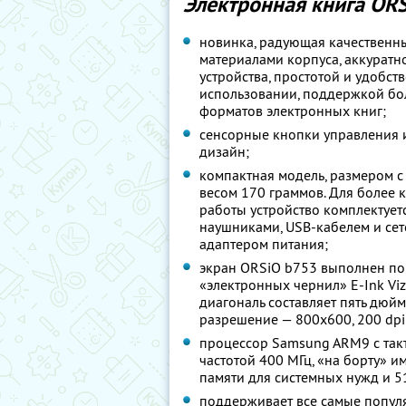
Электронная книга ORS
новинка, радующая качественн
материалами корпуса, аккуратн
устройства, простотой и удобст
использовании, поддержкой бо
форматов электронных книг;
сенсорные кнопки управления 
дизайн;
компактная модель, размером с
весом 170 граммов. Для более
работы устройство комплектует
наушниками, USB-кабелем и се
адаптером питания;
экран ORSiO b753 выполнен по
«электронных чернил» E-Ink Viz
диагональ составляет пять дюйм
разрешение — 800х600, 200 dpi
процессор Samsung ARM9 с так
частотой 400 МГц, «на борту» и
памяти для системных нужд и 5
поддерживает все самые популя