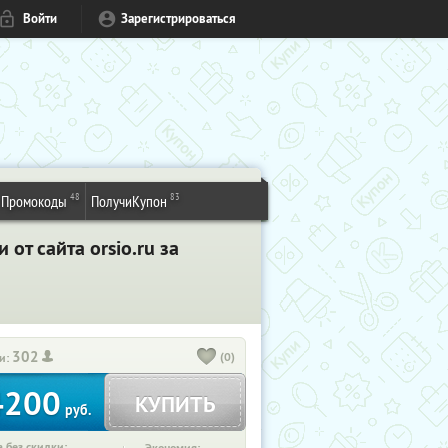
Войти
Зарегистрироваться
48
83
Промокоды
ПолучиКупон
от сайта orsio.ru за
302
(0)
и:
4200
КУПИТЬ
руб.
 без скидки: