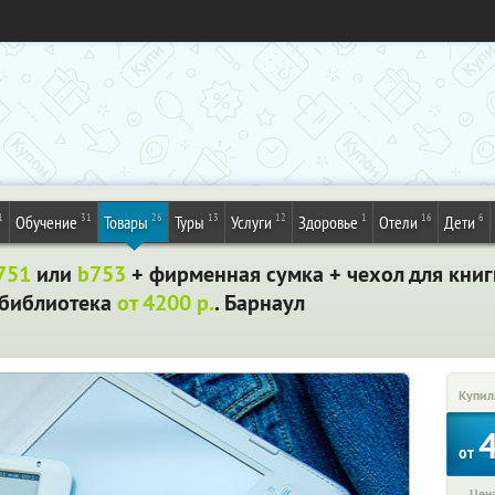
1
31
26
13
12
1
16
6
Обучение
Товары
Туры
Услуги
Здоровье
Отели
Дети
751
или
b753
+ фирменная сумка + чехол для книги 
 библиотека
от 4200 р.
. Барнаул
Купил
от
Цена