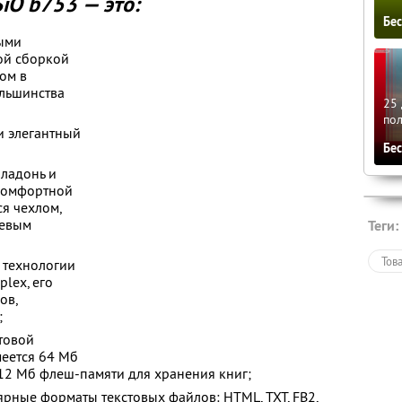
iO b753 — это:
Бе
ыми
ой сборкой
вом в
льшинства
25 
по
и элегантный
Бе
 ладонь и
 комфортной
ся чехлом,
тевым
Теги:
Тов
 технологии
plex, его
ов,
;
товой
меется 64 Мб
12 Мб флеш-памяти для хранения книг;
рные форматы текстовых файлов: HTML, TXT, FB2,