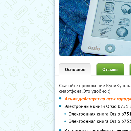
Основное
Отзывы
Скачайте приложение КупиКупон
смартфона. Это удобно :)
Акция действует во всех город
Электронные книги Orsio b751 
Электронная книга Orsio b751
Электронная книга Orsio b753
В стоимость сертификата
включ