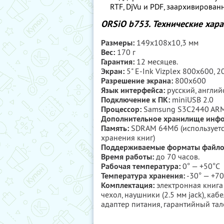
RTF, DjVu и PDF, заархивирова
ORSiO b753. Технические хара
Размеры:
149x108x10,3 мм
Вес:
170 г
Гарантия:
12 месяцев.
Экран:
5" E-Ink Vizplex 800х600, 2
Разрешение экрана:
800x600
Язык интерфейса:
русский, англий
Подключение к ПК:
miniUSB 2.0
Процессор:
Samsung S3C2440 AR
Дополнительное хранилище инф
Память:
SDRAM 64Мб (используется
хранения книг)
Поддерживаемые форматы файло
Время работы:
до 70 часов.
Рабочая температура:
0° — +50°C
Температура хранения:
-30° — +70
Комплектация:
электронная книга
чехол, наушники (2.5 мм jack), ка
адаптер питания, гарантийный тал