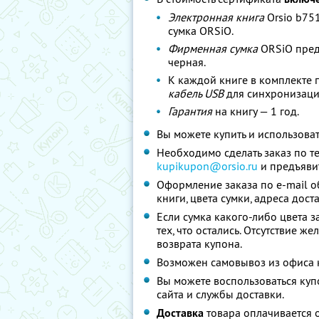
Электронная книга
Orsio b75
сумка ORSiO.
Фирменная сумка
ORSiO предл
черная.
К каждой книге в комплекте 
кабель USB
для синхронизаци
Гарантия
на книгу — 1 год.
Вы можете купить и использоват
Необходимо сделать заказ по те
kupikupon@orsio.ru
и предъявит
Оформление заказа по e-mail о
книги, цвета сумки, адреса дос
Если сумка какого-либо цвета з
тех, что остались. Отсутствие ж
возврата купона.
Возможен самовывоз из офиса 
Вы можете воспользоваться куп
сайта и службы доставки.
Доставка
товара оплачивается 