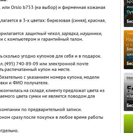
Бро
ино
1 или Orsio b753 (на выбор) и фирменная кожаная
Пу
агается в 3-х цветах: бирюзовая (синяя), красная,
Бе
прилагается
защитный чехол, зарядка, наушники,
и с компьютером и гарантийный талон.
Бе
шк
ь сколько угодно купонов для себя и в подарок.
л. (495) 740-89-09 или электронной почте
Бе
ь распечатанный купон на месте.
бязательно с указанием номера купона, модели
тавки и ФИО получателя.
акончилась на складе, клиенту предложат цвета из
Ра
елаемого цвета сумки не является поводом для
«Э
Бе
компании по предварительной записи.
оном сразу после покупки в любое время работы
отдельно.