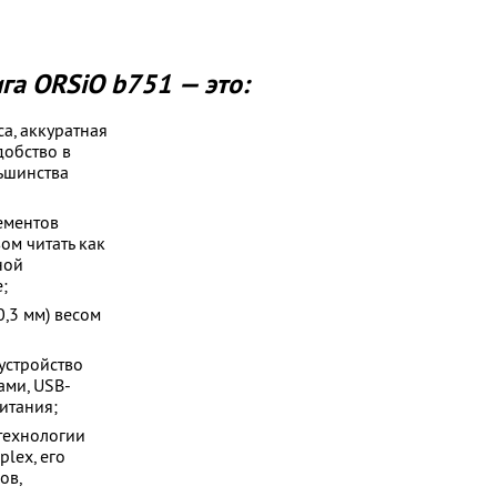
га ORSiO b751 — это:
а, аккуратная
добство в
ьшинства
ементов
ом читать как
ной
;
,3 мм) весом
устройство
ами, USB-
итания;
технологии
plex, его
ов,