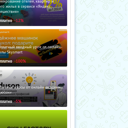
нирование отелей, квартир и
го жилья в сервисе «Яндекс
тешествия»
сплатно
-12%
сплатный вводный урок от онлайн-
олы Skysmart
сплатно
-100%
зличные курсы от онлайн-академии
дюсон»
сплатно
-5%