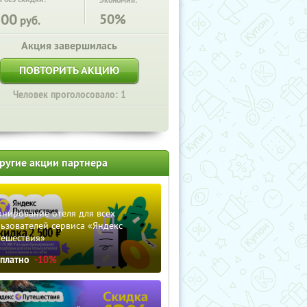
Экономия:
500
50%
руб.
Акция завершилась
ПОВТОРИТЬ АКЦИЮ
Человек проголосовало: 1
ругие акции партнера
нирование отеля для всех
ьзователей сервиса «Яндекс
тешествия»
сплатно
-10%