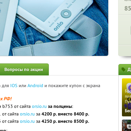
8
Вопросы по акции
Д
а для
IOS
или
Android
и покажите купон с экрана
Бро
пол
ах РФ!
Пу
и b753 от сайта
orsio.ru
за полцены
:
Бе
 от сайта
orsio.ru
за
4200 р. вместо 8400 р.
 от сайта
orsio.ru
за
4250 р. вместо 8500 р.
ено
: