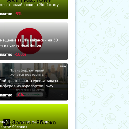
сы от онлайн-школы Skillfactory
сплатно
-5%
змещение вашей вакансии на 30
й на сайте HeadHunter
сплатно
-100%
ой трансфер от сервиса заказа
нсферов из аэропортов i'way
сплатно
-10%
вый заказ в сети магазинов
олотое Яблоко»