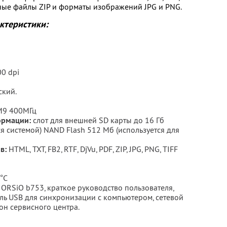
нные файлы ZIP и форматы изображений JPG и PNG.
ктеристики:
00 dpi
ский.
M9 400МГц
ормации:
слот для внешней SD карты до 16 Гб
 системой) NAND Flash 512 Мб (используется для
в:
HTML, TXT, FB2, RTF, DjVu, PDF, ZIP, JPG, PNG, TIFF
°С
 ORSiO b753, краткое руководство пользователя,
бель USB для синхронизации с компьютером, сетевой
он сервисного центра.