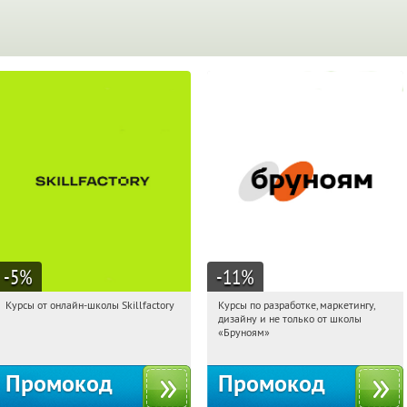
-5
%
-11
%
Курсы от онлайн-школы Skillfactory
Курсы по разработке, маркетингу,
12:11:49
Получи первым!
12:11:49
Получи первым!
дизайну и не только от школы
Россия
Россия
«Бруноям»
Промокод
Промокод