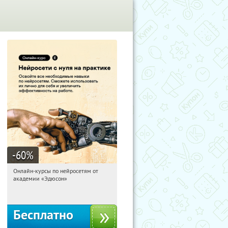
-60
%
Онлайн-курсы по нейросетям от
12:11:49
Получили:
7
академии «Эдюсон»
Москва
Бесплатно