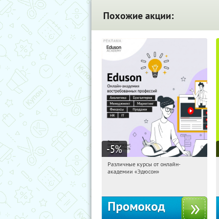
Похожие акции:
-5
%
Различные курсы от онлайн-
12:11:49
Получили:
2
академии «Эдюсон»
Россия
Промокод