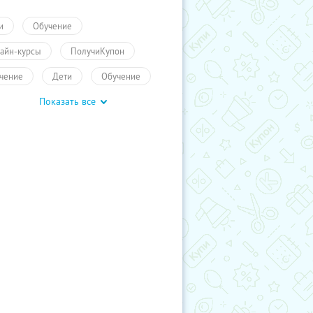
и
Обучение
айн-курсы
ПолучиКупон
чение
Дети
Обучение
Показать все