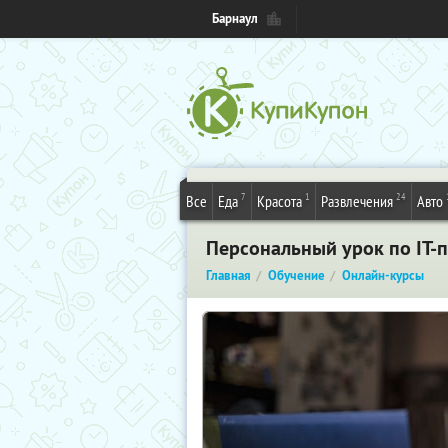
Барнаул
7
1
24
Все
Еда
Красота
Развлечения
Авто
Персональный урок по IT-
Главная
Обучение
Онлайн-курсы