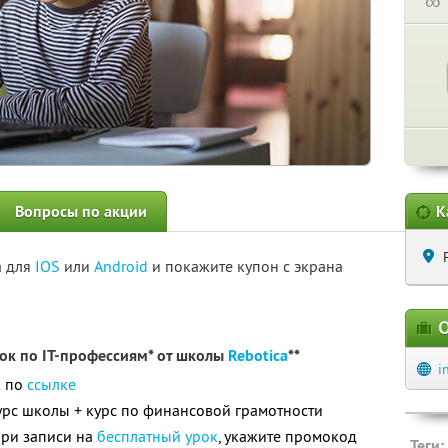
∞
Вопросы по акции
К
а для
IOS
или
Android
и покажите купон с экрана
О
ок по IT-профессиям* от школы
Rebotica
**
i
к по
ссылке
рс школы + курс по финансовой грамотности
при записи на
бесплатный урок
, укажите промокод
Теги: