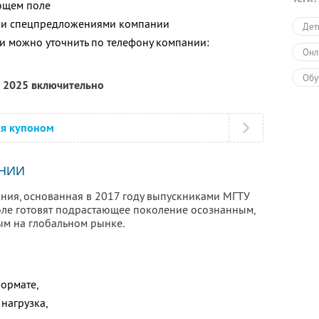
ющем поле
ими спецпредложениями компании
Дет
 можно уточнить по телефону компании:
Онл
Обу
а 2025 включительно
ся купоном
НИИ
ания, основанная в 2017 году выпускниками МГТУ
коле готовят подрастающее поколение осознанным,
ым на глобальном рынке.
формате,
нагрузка,