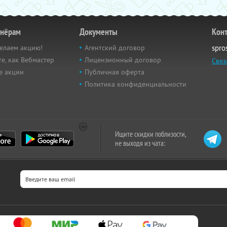
тнёрам
Документы
Кон
елаем акцию!
Агентский договор
spro
е, как Вебмастер
Лицензионный договор
Связ
е акции
Публичная оферта
Политика конфиденциальности
Ищите скидки поблизости,
не выходя из чата: