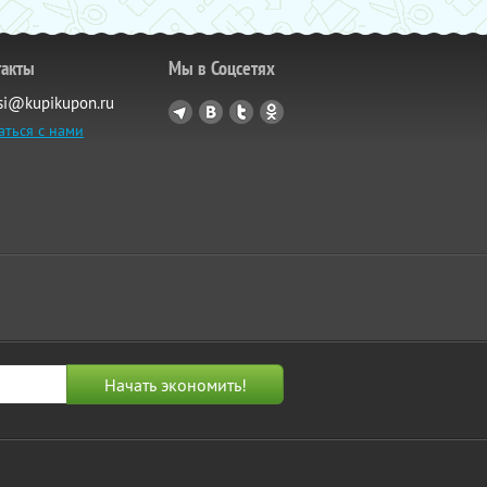
такты
Мы в Соцсетях
si@kupikupon.ru
аться с нами