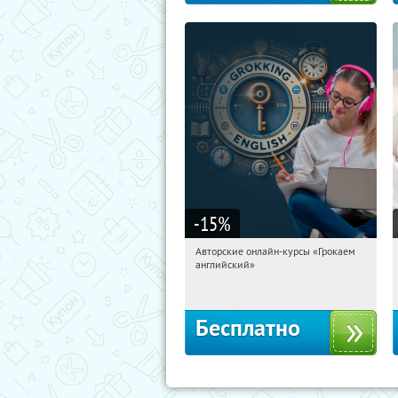
-15
%
Авторские онлайн-курсы «Грокаем
12:11:49
Получили:
4
английский»
Россия
Бесплатно