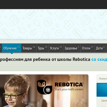
1
31
26
13
14
1
17
6
Обучение
Товары
Туры
Услуги
Здоровье
Отели
Дети
профессиям для ребенка от школы Rebotica
со ски
Получ
Цена