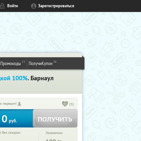
Войти
Зарегистрироваться
53
88
Промокоды
ПолучиКупон
дкой 100%
. Барнаул
и первым!
(3)
0
ПОЛУЧИТЬ
руб.
 без скидки:
Экономия: