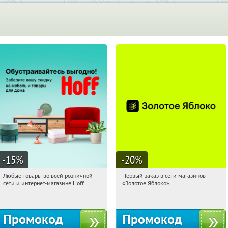
-15
%
-20
%
Любые товары во всей розничной
Первый заказ в сети магазинов
10:51:22
Получили:
83
10:51:22
Получи первым!
сети и интернет-магазине Hoff
«Золотое Яблоко»
Москва, 1-й Волоколамский проезд,
Россия
10с1
Промокод
Промокод