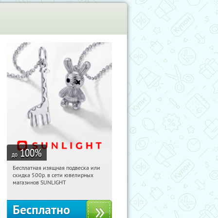
100
%
до
Бесплатная изящная подвеска или
10:51:22
Получили:
73
скидка 500р. в сети ювелирных
Россия
магазинов SUNLIGHT
Бесплатно