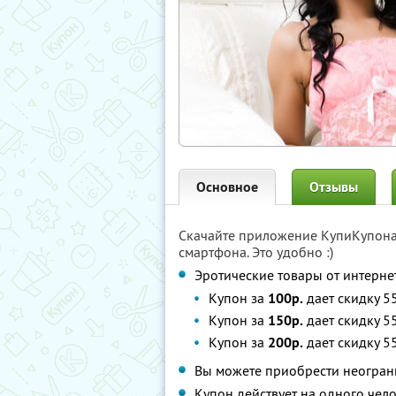
Основное
Отзывы
Скачайте приложение КупиКупон
смартфона. Это удобно :)
Эротические товары от интерне
Купон за
100р.
дает скидку 5
Купон за
150р.
дает скидку 5
Купон за
200р.
дает скидку 5
Вы можете приобрести неограни
Купон действует на одного чел