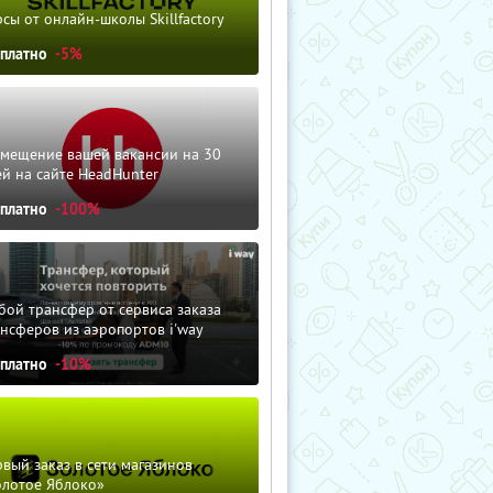
сы от онлайн-школы Skillfactory
сплатно
-5%
змещение вашей вакансии на 30
й на сайте HeadHunter
сплатно
-100%
ой трансфер от сервиса заказа
нсферов из аэропортов i'way
сплатно
-10%
вый заказ в сети магазинов
олотое Яблоко»