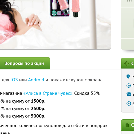
∞
Вопросы по акции
К
а для
IOS
или
Android
и покажите купон с экрана
т-магазина
«Алиса в Стране чудес»
. Скидка 55%
5% на сумму от
1500р.
5% на сумму от
2500р.
5% на сумму от
5000р.
О
ченное количество купонов для себя и в подарок
овека