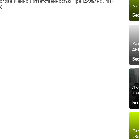
 ограниченной ответственностью "ТрейдАльянс",
ИНН
Кур
46
Бе
Ра
дне
Бе
Люб
тра
Бе
Пер
«З