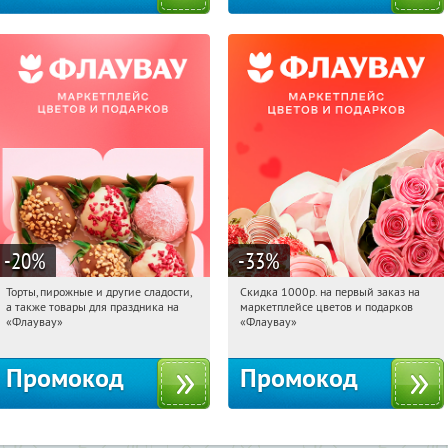
-20
%
-33
%
Торты, пирожные и другие сладости,
Скидка 1000р. на первый заказ на
10:51:22
Получили:
6
10:51:22
Получили:
18
а также товары для праздника на
маркетплейсе цветов и подарков
Россия
Россия
«Флаувау»
«Флаувау»
Промокод
Промокод