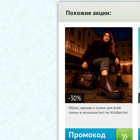
Похожие акции:
-30
%
Обувь, одежда и сумки для всей
10:51:22
Получили:
31
семьи в магазине kari на Wildberries
Россия
Промокод