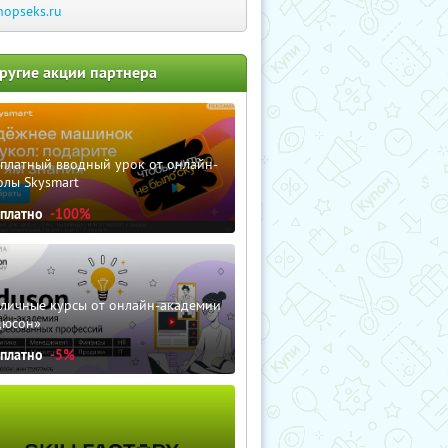
hopseks.ru
ругие акции партнера
сплатный вводный урок от онлайн-
олы Skysmart
сплатно
-100%
зличные курсы от онлайн-академии
дюсон»
сплатно
-5%