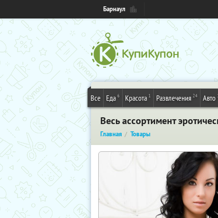
Барнаул
6
1
24
Все
Еда
Красота
Развлечения
Авто
Весь ассортимент эротичес
Главная
Товары