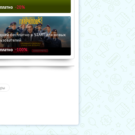
сплатно
-20%
дней бесплатно в START для новых
льзователей
сплатно
-100%
ары