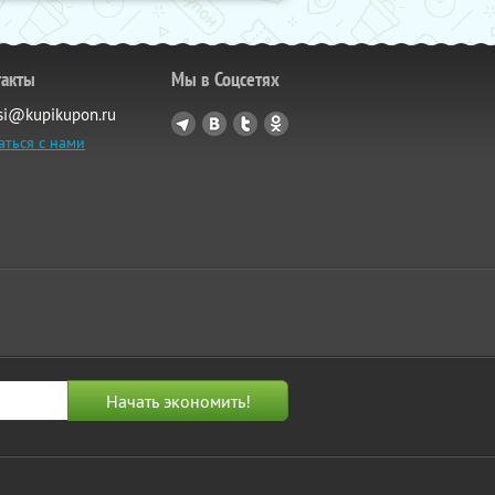
такты
Мы в Соцсетях
si@kupikupon.ru
аться с нами