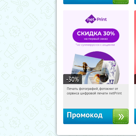
-30
%
Печать фотографий, фотокниг от
10:51:22
Получили:
4
сервиса цифровой печати netPrint
Россия
Промокод