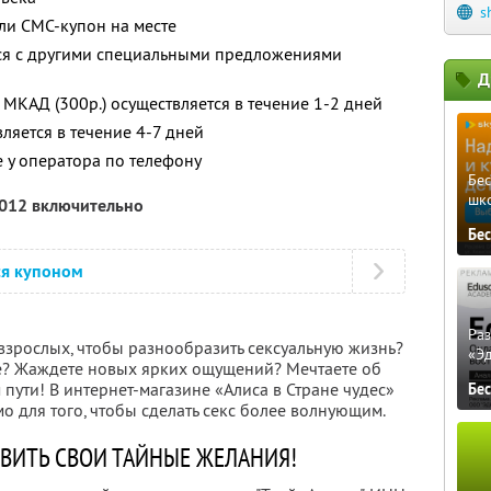
s
ли СМС-купон на месте
тся с другими специальными предложениями
Д
МКАД (300р.) осуществляется в течение 1-2 дней
вляется в течение 4-7 дней
 у оператора по телефону
Бе
шк
2012 включительно
Бе
ся купоном
Ра
взрослых, чтобы разнообразить сексуальную жизнь?
«Э
е? Жаждете новых ярких ощущений? Мечтаете об
пути! В интернет-магазине «Алиса в Стране чудес»
Бе
мо для того, чтобы сделать секс более волнующим.
ВИТЬ СВОИ ТАЙНЫЕ ЖЕЛАНИЯ!