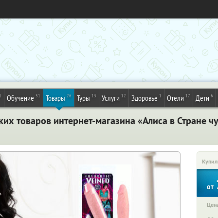
1
31
26
13
12
1
17
6
Обучение
Товары
Туры
Услуги
Здоровье
Отели
Дети
ких товаров интернет-магазина «Алиса в Стране ч
Купил
от
Цена