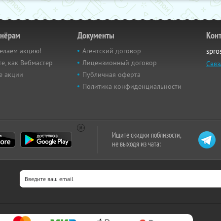
тнёрам
Документы
Кон
елаем акцию!
Агентский договор
spro
е, как Вебмастер
Лицензионный договор
Связ
е акции
Публичная оферта
Политика конфиденциальности
Ищите скидки поблизости,
не выходя из чата: