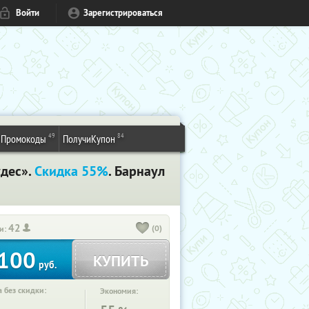
Войти
Зарегистрироваться
49
84
Промокоды
ПолучиКупон
удес».
Скидка 55%
. Барнаул
42
(0)
и:
100
КУПИТЬ
руб.
 без скидки:
Экономия: