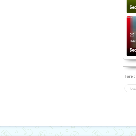
Бе
25 
по
Бе
Теги:
Тов