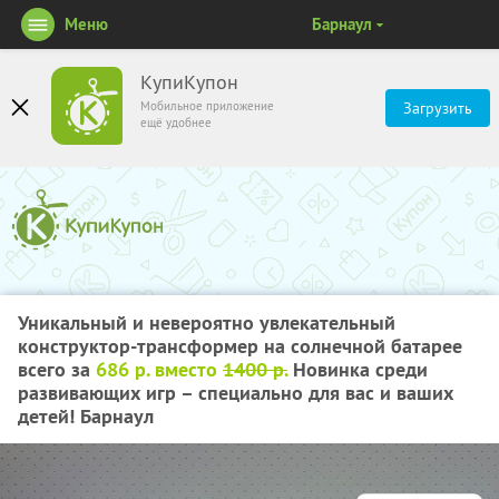
Меню
Барнаул
КупиКупон
Мобильное приложение
Загрузить
ещё удобнее
Уникальный и невероятно увлекательный
конструктор-трансформер на солнечной батарее
всего за
686 р. вместо
1400 р.
Новинка среди
развивающих игр – специально для вас и ваших
детей! Барнаул