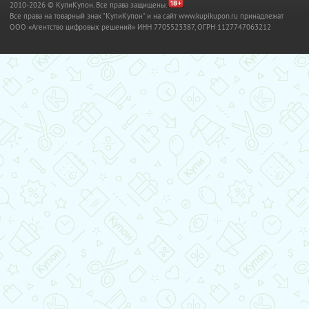
2010-2026 © КупиКупон. Все права защищены.
Все права на товарный знак "КупиКупон" и на сайт www.kupikupon.ru принадлежат
OOO «Агентство цифровых решений» ИНН 7705523387, ОГРН 1127747063212