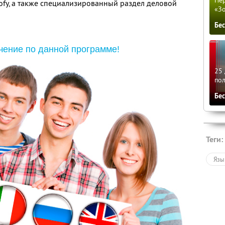
rofy, а также специализированный раздел деловой
«З
Бе
чение по данной программе!
25 
по
Бе
Теги:
Язы