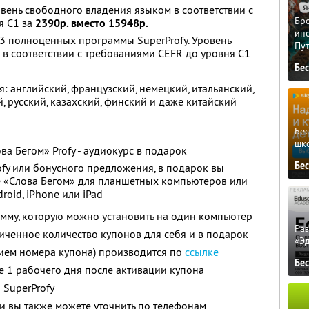
овень свободного владения языком в соответствии с
Бро
я C1 за
2390р. вместо 15948р.
ино
 3 полноценных программы SuperProfy. Уровень
Пу
в соответствии с требованиями CEFR до уровня C1
Бе
: английский, французский, немецкий, итальянский,
, русский, казахский, финский и даже китайский
Бе
шк
а Бегом» Profy - аудиокурс в подарок
Бе
ofy или бонусного предложения, в подарок вы
 «Слова Бегом» для планшетных компьютеров или
roid, iPhone или iPad
амму, которую можно установить на один компьютер
Ра
ченное количество купонов для себя и в подарок
«Э
нием номера купона) производится по
ссылке
Бе
е 1 рабочего дня после активации купона
и SuperProfy
 вы также можете уточнить по телефонам