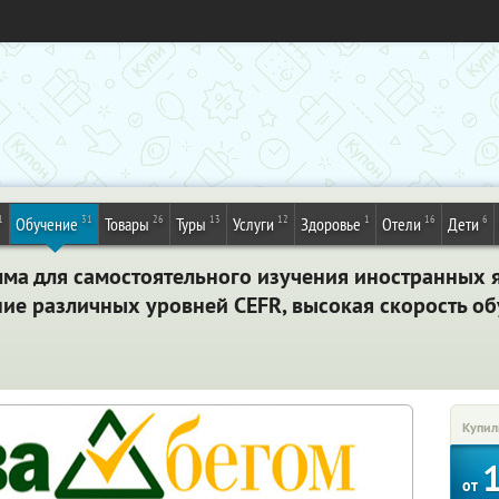
1
31
26
13
12
1
16
6
Обучение
Товары
Туры
Услуги
Здоровье
Отели
Дети
ма для самостоятельного изучения иностранных я
ние различных уровней CEFR, высокая скорость о
Купил
от