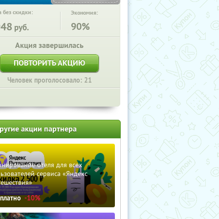
 без скидки:
Экономия:
948
90%
руб.
Акция завершилась
ПОВТОРИТЬ АКЦИЮ
Человек проголосовало: 21
ругие акции партнера
нирование отеля для всех
ьзователей сервиса «Яндекс
тешествия»
сплатно
-10%