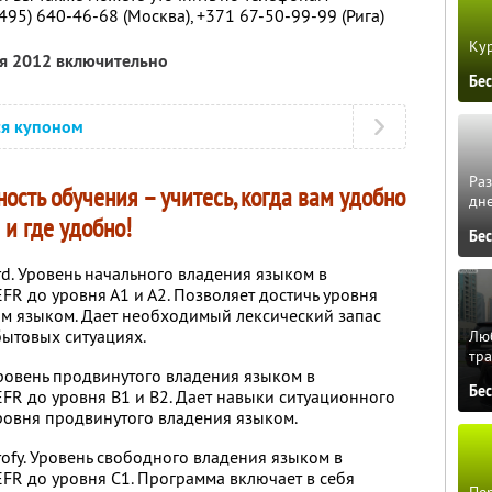
(495) 640-46-68 (Москва),
+371 67-50-99-99 (Рига)
Кур
ря 2012 включительно
Бе
ся купоном
Ра
ость обучения – учитесь, когда вам удобно
дне
и где удобно!
Бе
rd. Уровень начального владения языком в
FR до уровня А1 и А2. Позволяет достичь уровня
им языком. Дает необходимый лексический запас
ытовых ситуациях.
Люб
тра
 Уровень продвинутого владения языком в
Бе
EFR до уровня B1 и B2. Дает навыки ситуационного
ровня продвинутого владения языком.
rofy. Уровень свободного владения языком в
EFR до уровня C1. Программа включает в себя
Пер