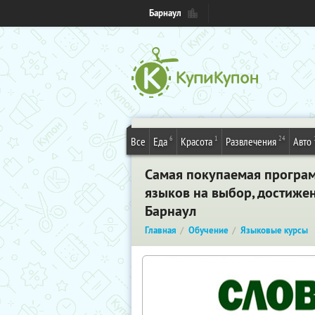
Барнаул
6
1
24
Все
Еда
Красота
Развлечения
Авто
Самая покупаемая програм
языков на выбор, достиже
Барнаул
Главная
Обучение
Языковые курсы