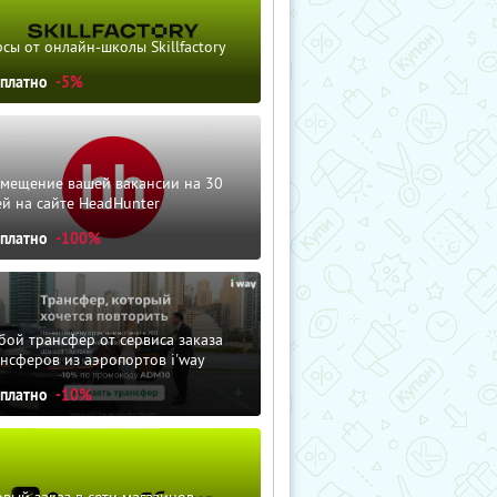
сы от онлайн-школы Skillfactory
сплатно
-5%
змещение вашей вакансии на 30
й на сайте HeadHunter
сплатно
-100%
ой трансфер от сервиса заказа
нсферов из аэропортов i'way
сплатно
-10%
вый заказ в сети магазинов