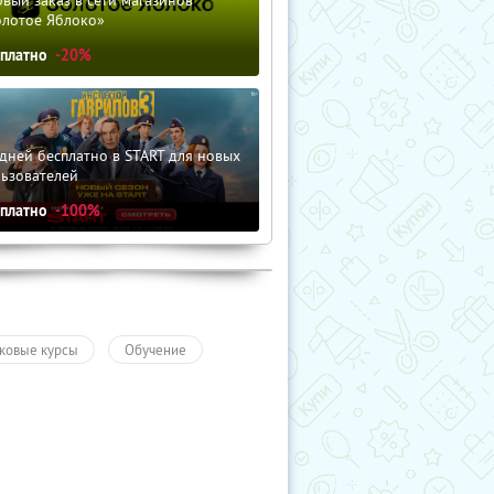
олотое Яблоко»
сплатно
-20%
дней бесплатно в START для новых
льзователей
сплатно
-100%
ковые курсы
Обучение