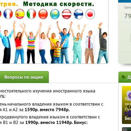
Цена
7
Вопросы по акции
Д
мостоятельного изучения иностранного языка
0%:
Бро
ень начального владения языком в соответствии с
пол
 А1 и А2 за
1590р. вместо 7948р.
Пу
 продвинутого владения языком в соответствии с
Бе
 B1 и B2 за
1990р. вместо 11948р. Бонус: