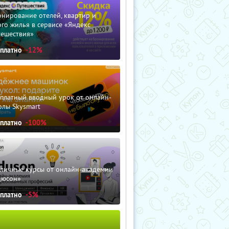
нирование отелей, квартир и
го жилья в сервисе «Яндекс
тешествия»
сплатно
-12%
сплатный вводный урок от онлайн-
олы Skysmart
сплатно
-100%
зличные курсы от онлайн-академии
дюсон»
сплатно
-5%