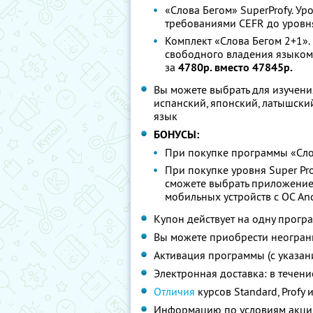
«Слова Бегом» SuperProfy. Ур
требованиями CEFR до уровн
Комплект «Слова Бегом 2+1».
свободного владения языком 
за
4780р. вместо 47845р.
Вы можете выбрать для изучения
испанский, японский, латышский
язык
БОНУСЫ:
При покупке программы «Слов
При покупке уровня Super Pr
сможете выбрать приложение
мобильных устройств с ОС And
Купон действует на одну прогр
Вы можете приобрести неограни
Активация программы (с указа
Электронная доставка: в течени
Отличия
курсов Standard, Profy 
Информацию по условиям акции