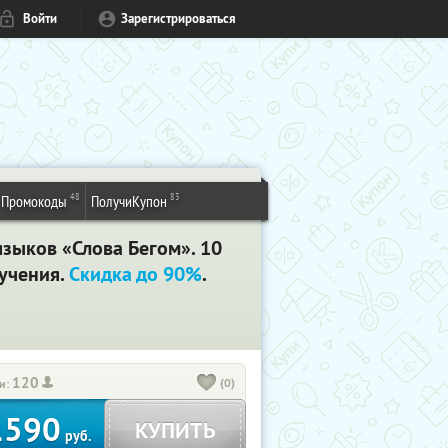
Войти
Зарегистрироваться
48
83
Промокоды
ПолучиКупон
зыков «Слова Бегом». 10
бучения.
Скидка до 90%
.
120
(0)
и:
1590
КУПИТЬ
руб.