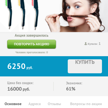
Акция завершилась
1
ПОВТОРИТЬ АКЦИЮ
Купили:
Человек проголосовало: 0
КУПИТЬ
6250
руб.
Цена без скидки:
Экономия:
16000
61%
руб.
Основное
Адреса
Отзывы
Вопросы по акции