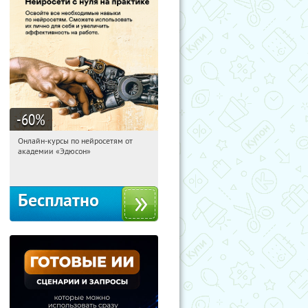
-60
%
Онлайн-курсы по нейросетям от
04:32:18
Получили:
6
академии «Эдюсон»
Москва
Бесплатно