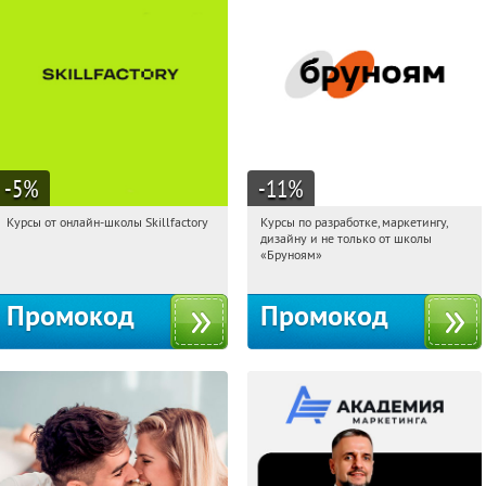
-5
%
-11
%
Курсы от онлайн-школы Skillfactory
Курсы по разработке, маркетингу,
04:32:18
Получи первым!
04:32:18
Получи первым!
дизайну и не только от школы
Россия
Россия
«Бруноям»
Промокод
Промокод