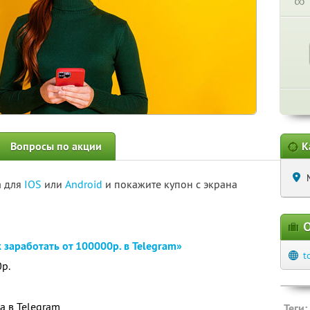
∞
Вопросы по акции
К
а для
IOS
или
Android
и покажите купон с экрана
О
 заработать от 100000р. в Telegram»
t
0р.
а в Telegram
Теги: