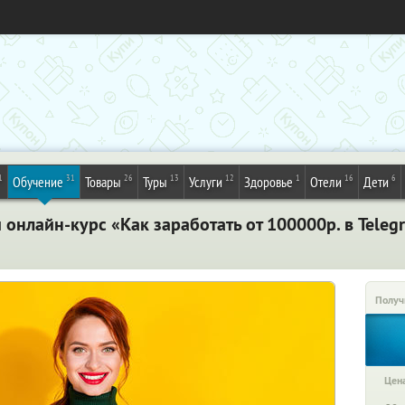
1
31
26
13
12
1
16
6
Обучение
Товары
Туры
Услуги
Здоровье
Отели
Дети
онлайн-курс «Как заработать от 100000р. в Teleg
Получ
Цена