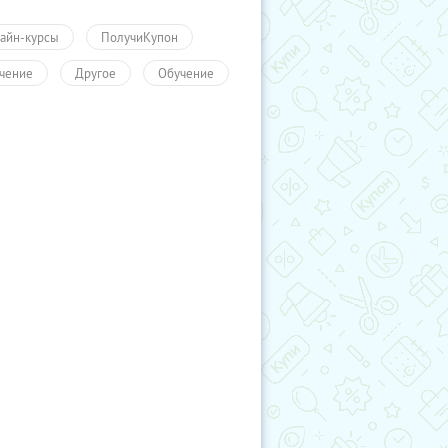
айн-курсы
ПолучиКупон
чение
Другое
Обучение