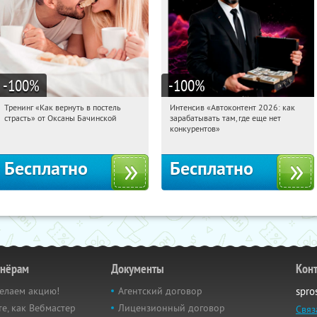
-100
%
-100
%
Тренинг «Как вернуть в постель
Интенсив «Автоконтент 2026: как
04:32:18
Получили:
16
04:32:18
Получили:
4
страсть» от Оксаны Бачинской
зарабатывать там, где еще нет
Россия
Россия
конкурентов»
Бесплатно
Бесплатно
тнёрам
Документы
Кон
елаем акцию!
Агентский договор
spro
е, как Вебмастер
Лицензионный договор
Связ