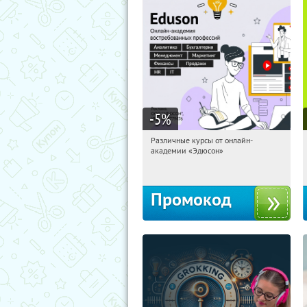
-5
%
Различные курсы от онлайн-
04:32:18
Получили:
2
академии «Эдюсон»
Россия
Промокод