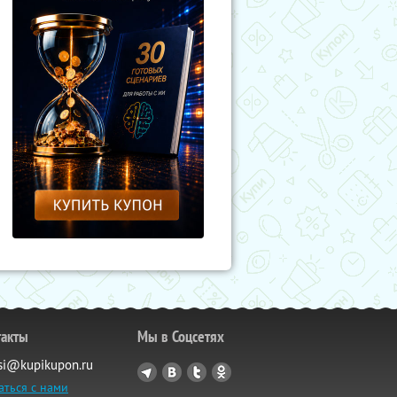
такты
Мы в Соцсетях
si@kupikupon.ru
аться с нами