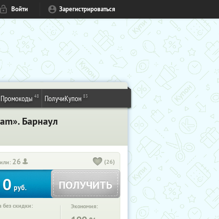
Войти
Зарегистрироваться
48
83
Промокоды
ПолучиКупон
ram». Барнаул
26
(26)
или:
0
ПОЛУЧИТЬ
руб.
 без скидки:
Экономия: