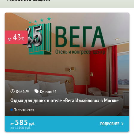
43
%
до
04:34:28
Купили:
44
Отдых для двоих в отеле «Вега Измайлово» в Москве
Партизанская
585
ПОДРОБНЕЕ
от
руб.
до
11100
руб.