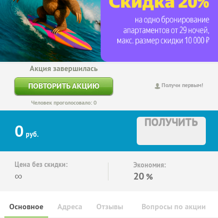
Акция завершилась
ПОВТОРИТЬ АКЦИЮ
Получи первым!
Человек проголосовало: 0
ПОЛУЧИТЬ
0
руб.
Цена без скидки:
Экономия:
∞
20
%
Основное
Адреса
Отзывы
Вопросы по акции