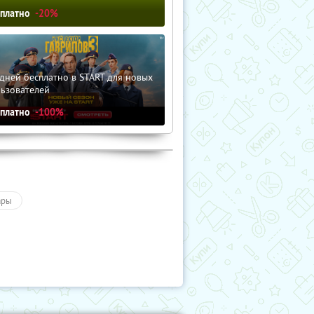
сплатно
-20%
дней бесплатно в START для новых
льзователей
сплатно
-100%
ары