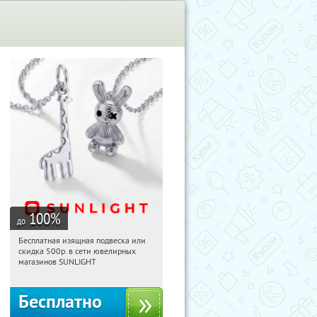
100
%
до
Бесплатная изящная подвеска или
13:36:24
Получили:
73
скидка 500р. в сети ювелирных
Россия
магазинов SUNLIGHT
Бесплатно