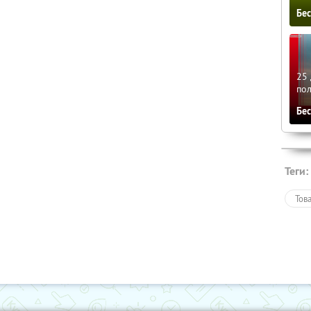
Бе
25 
по
Бе
Теги:
Тов