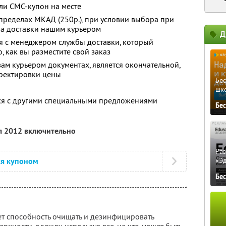
ли СМС-купон на месте
 пределах МКАД (250р.), при условии выбора при
оба доставки нашим курьером
Д
я с менеджером службы доставки, который
о, как вы разместите свой заказ
ам курьером документах, является окончательной,
рректировки цены
Бе
шк
тся с другими специальными предложениями
Бе
я 2012 включительно
Ра
ся купоном
«Э
Бе
т способность очищать и дезинфицировать