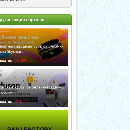
ругие акции партнера
сплатный вводный урок от онлайн-
олы Skysmart
сплатно
-100%
зличные курсы от онлайн-академии
дюсон»
сплатно
-5%