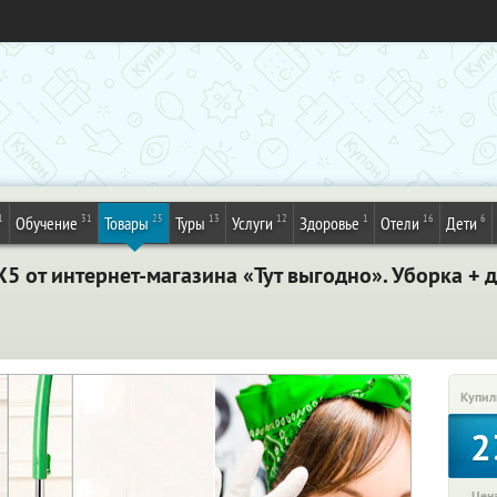
1
31
25
13
12
1
16
6
Обучение
Товары
Туры
Услуги
Здоровье
Отели
Дети
5 от интернет-магазина «Тут выгодно». Уборка + 
Купил
2
Цена