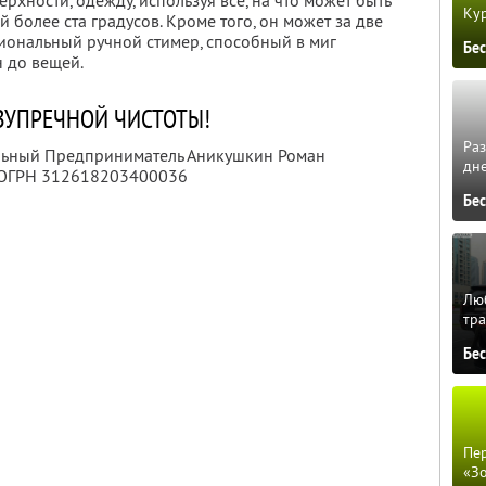
хности, одежду, используя все, на что может быть
Кур
 более ста градусов. Кроме того, он может за две
иональный ручной стимер, способный в миг
Бе
н до вещей.
ЗУПРЕЧНОЙ ЧИСТОТЫ!
Ра
альный Предприниматель Аникушкин Роман
дне
 ОГРН 312618203400036
Бе
Люб
тра
Бе
Пер
«З