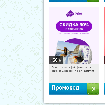
-30
%
Печать фотографий, фотокниг от
13:36:24
Получили:
4
сервиса цифровой печати netPrint
Россия
Промокод