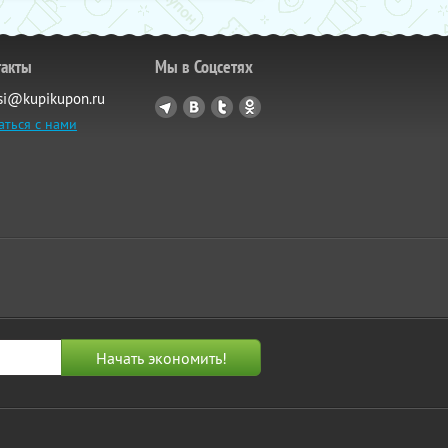
такты
Мы в Соцсетях
si@kupikupon.ru
аться с нами