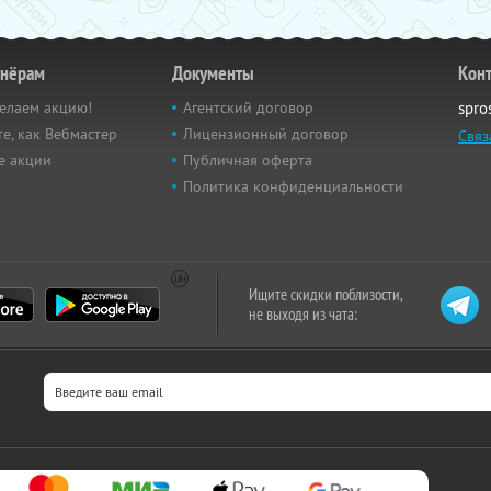
тнёрам
Документы
Кон
елаем акцию!
Агентский договор
spro
е, как Вебмастер
Лицензионный договор
Связ
е акции
Публичная оферта
Политика конфиденциальности
Ищите скидки поблизости,
не выходя из чата: