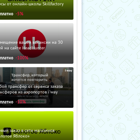
сы от онлайн-школы Skillfactory
сплатно
-5%
змещение вашей вакансии на 30
й на сайте HeadHunter
сплатно
-100%
ой трансфер от сервиса заказа
нсферов из аэропортов i'way
сплатно
-10%
вый заказ в сети магазинов
олотое Яблоко»