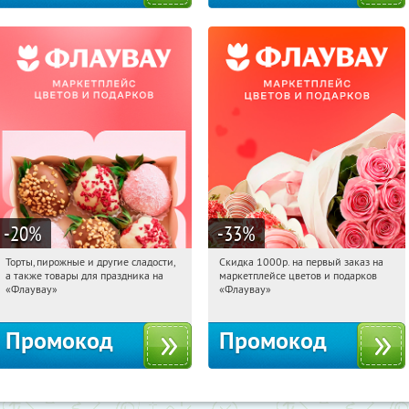
-20
%
-33
%
Торты, пирожные и другие сладости,
Скидка 1000р. на первый заказ на
13:36:24
Получили:
6
13:36:24
Получили:
18
а также товары для праздника на
маркетплейсе цветов и подарков
Россия
Россия
«Флаувау»
«Флаувау»
Промокод
Промокод