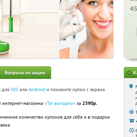
4
Вопросы по акции
К
а для
IOS
или
Android
и покажите купон с экрана
 интернет-магазина
«Тут выгодно»
за
2390р.
ченное количество купонов для себя и в подарок
овека