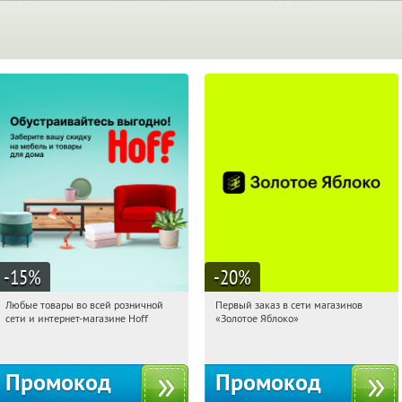
-15
%
-20
%
Любые товары во всей розничной
Первый заказ в сети магазинов
13:36:24
Получили:
83
13:36:24
Получи первым!
сети и интернет-магазине Hoff
«Золотое Яблоко»
Москва, 1-й Волоколамский проезд,
Россия
10с1
Промокод
Промокод