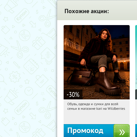
Похожие акции:
-30
%
Обувь, одежда и сумки для всей
13:36:24
Получили:
1
семьи в магазине kari на Wildberries
Россия
Промокод