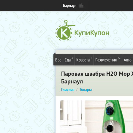
Барнаул
6
1
24
Все
Еда
Красота
Развлечения
Авто
Паровая швабра H2O Mop X
Барнаул
Главная
Товары