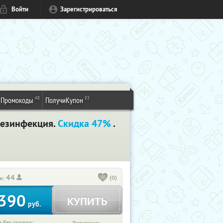
Войти
Зарегистрироваться
48
83
Промокоды
ПолучиКупон
дезинфекция.
Скидка 47%
.
44
(0)
и:
390
КУПИТЬ
руб.
 без скидки: