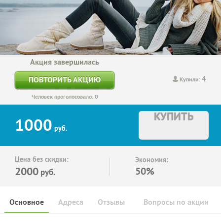
Акция завершилась
4
ПОВТОРИТЬ АКЦИЮ
Купили:
Человек проголосовало: 0
КУПИТЬ
1000
руб.
Цена без скидки:
Экономия:
2000
50%
руб.
Основное
Адреса
Отзывы
Вопросы по акции