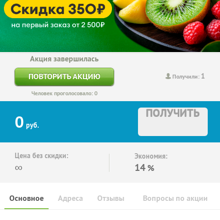
Акция завершилась
1
ПОВТОРИТЬ АКЦИЮ
Получили:
Человек проголосовало: 0
ПОЛУЧИТЬ
0
руб.
Цена без скидки:
Экономия:
∞
14
%
Основное
Адреса
Отзывы
Вопросы по акции