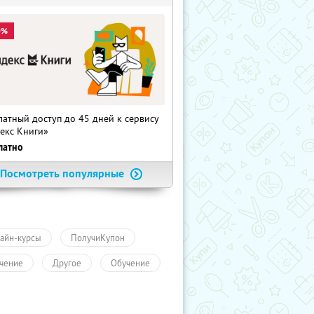
0%
латный доступ до 45 дней к сервису
екс Книги»
латно
Посмотреть популярные
айн-курсы
ПолучиКупон
чение
Другое
Обучение