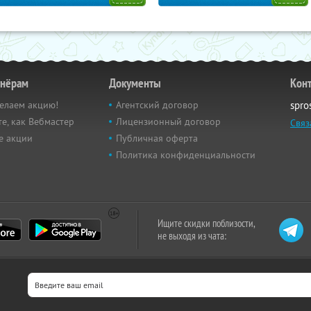
тнёрам
Документы
Кон
елаем акцию!
Агентский договор
spro
е, как Вебмастер
Лицензионный договор
Связ
е акции
Публичная оферта
Политика конфиденциальности
Ищите скидки поблизости,
не выходя из чата: