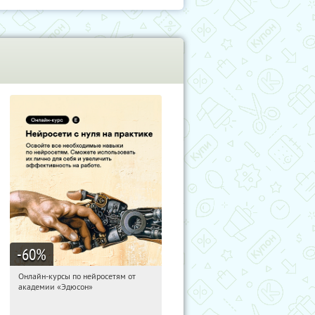
-60
%
Онлайн-курсы по нейросетям от
01:30:11
Получили:
6
академии «Эдюсон»
Москва