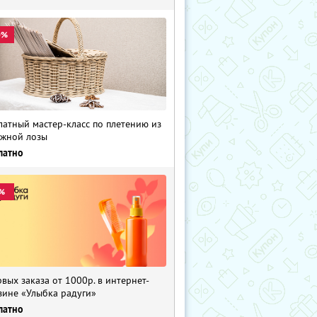
0%
латный мастер-класс по плетению из
жной лозы
латно
%
рвых заказа от 1000р. в интернет-
зине «Улыбка радуги»
латно