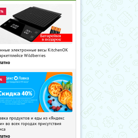
0%
нные электронные весы KitchenOK
аркетплейсе Wildberries
латно
%
авка продуктов и еды из «Яндекс
и» во всех городах присутствия
иса
латно