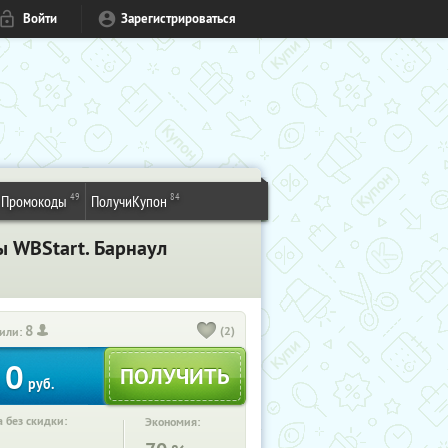
Войти
Зарегистрироваться
49
84
Промокоды
ПолучиКупон
ы WBStart. Барнаул
8
(2)
или:
0
руб.
 без скидки:
Экономия: