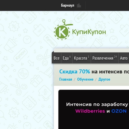
Барнаул
6
1
24
Все
Еда
Красота
Развлечения
Авто
Скидка 70%
на интенсив по
Главная
Обучение
Другое