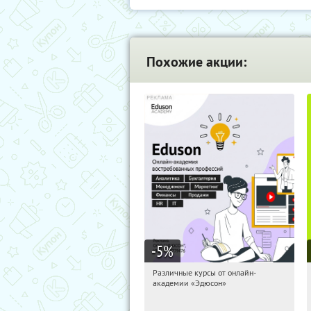
Похожие акции:
-5
%
Различные курсы от онлайн-
01:30:11
Получили:
2
академии «Эдюсон»
Россия