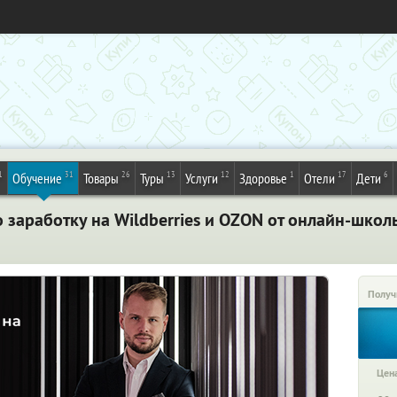
1
31
26
13
12
1
17
6
Обучение
Товары
Туры
Услуги
Здоровье
Отели
Дети
 заработку на Wildberries и OZON от онлайн-школ
Получ
Цена