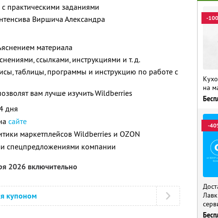
 с практическими заданиями
нтенсива Виршича Александра
-10
бъяснением материала
нениями, ссылками, инструкциями и т. д.
сы, таблицы, программы и инструкцию по работе с
Кухо
на м
зволят вам лучше изучить Wildberries
Бесп
4 дня
 на
сайте
-40
итики маркетплейсов Wildberries и OZON
ими спецпредложениями компании
бря 2026 включительно
Дост
ся купоном
Лавк
серв
Бесп