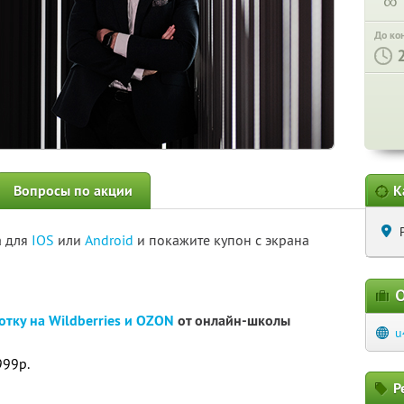
∞
До ко
Вопросы по акции
К
а для
IOS
или
Android
и покажите купон с экрана
О
отку на Wildberries и OZON
от онлайн-школы
u
999р.
Р