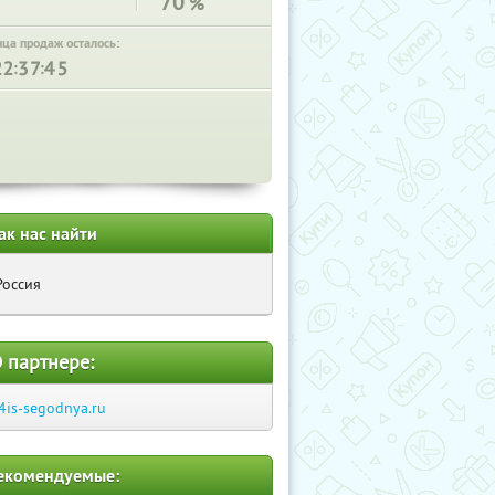
70
%
нца продаж осталось:
:
:
ак нас найти
Россия
 партнере:
4is-segodnya.ru
екомендуемые: