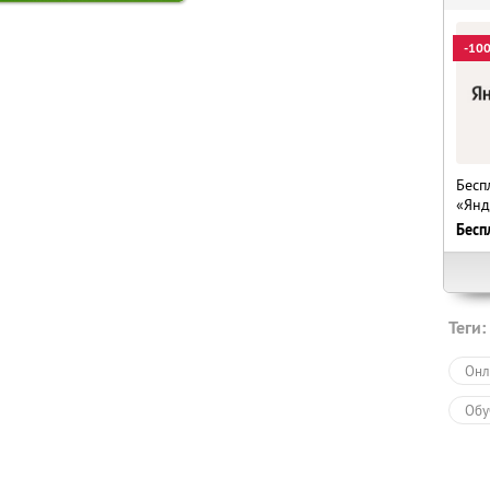
-10
Бесп
«Янд
Бесп
Теги:
Онл
Обу