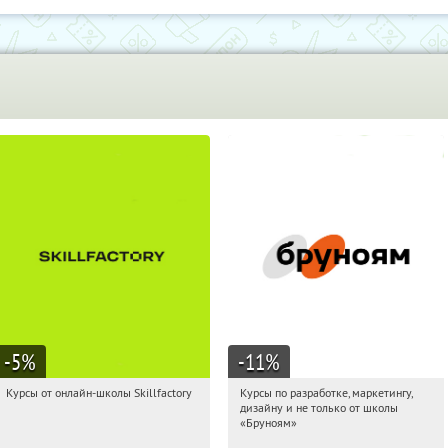
-5
%
-11
%
Курсы от онлайн-школы Skillfactory
Курсы по разработке, маркетингу,
01:30:11
Получи первым!
01:30:11
Получи первым!
дизайну и не только от школы
Россия
Россия
«Бруноям»