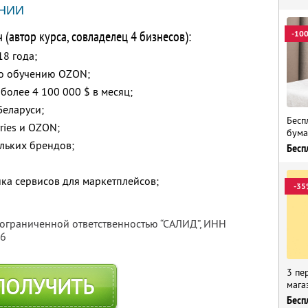
НИИ
(автор курса, совладелец 4 бизнесов):
-10
18 года;
о обучению OZON;
 более 4 100 000 $ в месяц;
Беларуси;
Бесп
ries и OZON;
бума
льких брендов;
Бесп
ка сервисов для маркетплейсов;
-35
 ограниченной ответственностью “САЛИД”,
ИНН
76
3 пе
ПОЛУЧИТЬ
мага
Бесп