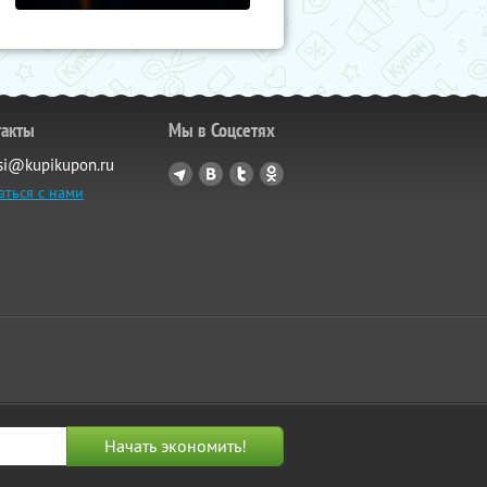
такты
Мы в Соцсетях
si@kupikupon.ru
аться с нами