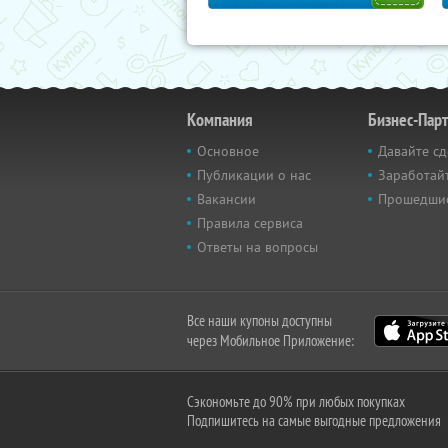
Компания
Бизнес-Пар
Основное
Давайте сд
Публикации о нас
Заработайт
Вакансии
Прошедши
Правила сервиса
Ответы на вопросы
Все наши купоны доступны
через Мобильное Приложение:
Сэкономьте до 90% при любых покупках
Подпишитесь на самые выгодные предложения