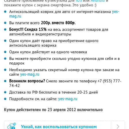
Скачайте приложение КупиКупона для
IOS
или
Android
и
покажите купон с экрана смартфона. Это удобно :)
Антискользящий коврик для авто от интернет-магазина
yes-
mag.ru
Вы платите всего
200р. вместо
800р
.
Бонус!!!
Скидка 15%
на весь ассортимент товаров для
автомобиля и видеорегистраторы
Один купон даёт право на приобретение одного
антискользящего коврика
Один купон действует на одного человека
Вы можете приобрести сколько угодно купонов для себя и в
подарок
Необходимо указать секретный номер купона при заказе на
сайте
yes-mag.ru
Возникли вопросы?
Смело звоните по телефону +7 (953) 777-
74-42
Доставка по РФ бесплатно в течение 20-25 дней
Подробности см. на сайте:
yes-mag.ru
Купон действителен по 23 апреля 2012 включительно
Узнай, как воспользоваться купоном