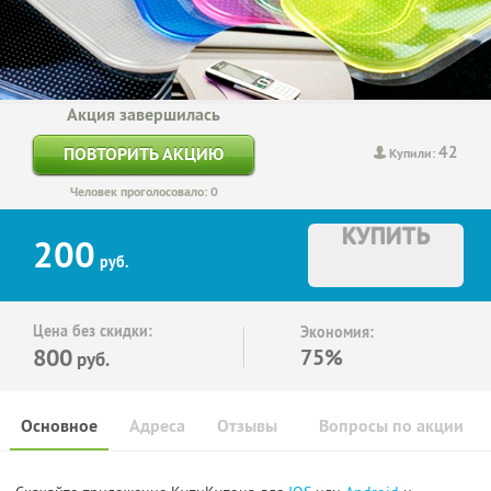
Акция завершилась
42
ПОВТОРИТЬ АКЦИЮ
Купили:
Человек проголосовало: 0
КУПИТЬ
200
руб.
Цена без скидки:
Экономия:
800
75%
руб.
Основное
Адреса
Отзывы
Вопросы по акции